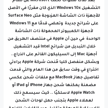
بعد ثلاث سنوات تخلت Microsoft عن نظام
التشغيل Windows 10x الذي كان مقررًا في الأصل
للأجهزة ذات الشاشة المزدوجة مثل Surface Neo
على شرائح جديدة وتمضي قدمًا مع Windows 11
لأجهزة الكمبيوتر المحمولة ذات الشاشة
الواحدة في حين أن Apple في منتصف الطريق من
خلال التبديل من شرائح Intel قيد التشغيل
أجهزة Mac إلى السيليكون القائم على الذراع..
وبشكل منفصل كليا مُنحت شركة Apple براءتي
اختراع في وقت سابق من هذا العام والتي قدمت
تفاصيل جهاز MacBook مع ملفات شحن عكسي
مضمنة يمكنها شحن جهاز iPhone أو iPad أو
Apple Watch لاسلكيًا .. كيث سيسمح ذلك
لعملاء Apple بتجنب حمل لوحات الشحن