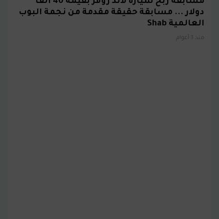
مسابقة ربح سيارة لاند روفر بقيمة 40 ألف
دولار ... مسابقة حقيقة مقدمة من نجمة البوب
العالمية Shab
منذ 3 أعوام