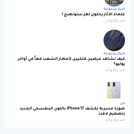
اخبار متنوعة
علماء الآثار يحلون لغز ستونهنج !
منذ عام واحد
اخبار متنوعة
كيف تشاهد عرضين فلكيين لأمطار الشهب معاً في أواخر
يوليو؟
منذ عام واحد
ابل
صورة مسربة تكشف iPhone 17 باللون البنفسجي الجديد
بتصميم لافت
منذ عام واحد