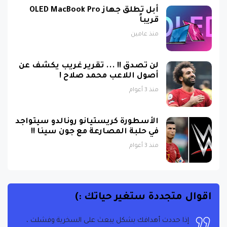
أبل تطلق جهاز OLED MacBook Pro
قريباً
منذ عامين
لن تصدق !! ... تقرير غريب يكشف عن
أصول اللاعب محمد صلاح !
منذ 3 أعوام
الأسطورة كريستيانو رونالدو سيتواجد
في حلبة المصارعة مع جون سينا !!
منذ 3 أعوام
اقوال متجددة ستغير حياتك :)
إذا حددت أهدافك بشكل يبعث على السخرية وفشلت ،