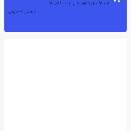
فستفشل فوق نجاح أي شخص آخر
جيمس كاميرون