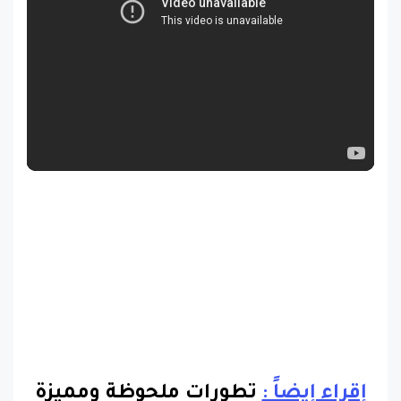
إقراء إيضاً :
تطورات ملحوظة ومميزة