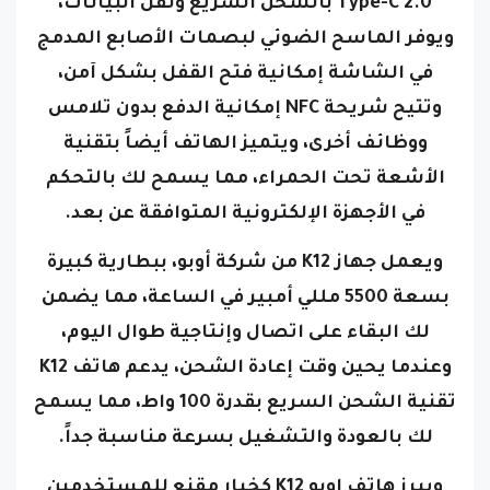
Type-C 2.0 بالشحن السريع ونقل البيانات،
ويوفر الماسح الضوئي لبصمات الأصابع المدمج
في الشاشة إمكانية فتح القفل بشكل آمن،
وتتيح شريحة NFC إمكانية الدفع بدون تلامس
ووظائف أخرى، ويتميز الهاتف أيضاً بتقنية
الأشعة تحت الحمراء، مما يسمح لك بالتحكم
في الأجهزة الإلكترونية المتوافقة عن بعد.
ويعمل جهاز K12 من شركة أوبو، ببطارية كبيرة
بسعة 5500 مللي أمبير في الساعة، مما يضمن
لك البقاء على اتصال وإنتاجية طوال اليوم،
وعندما يحين وقت إعادة الشحن، يدعم هاتف K12
تقنية الشحن السريع بقدرة 100 واط، مما يسمح
لك بالعودة والتشغيل بسرعة مناسبة جداً.
ويبرز هاتف اوبو K12 كخيار مقنع للمستخدمين