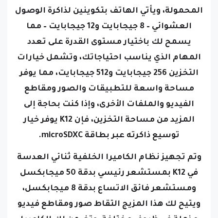
المحمولة، ويأتي الهاتف بتكوينين لذاكرة الوصول
العشوائي – 8 جيجابايت و12 جيجابايت – مما
يسمح لك باختيار مستوى القدرة على تعدد
المهام الذي يناسب احتياجاتك، وتشمل خيارات
التخزين 256 جيجابايت و512 جيجابايت، مما يوفر
مساحة واسعة للتطبيقات والصور ومقاطع
الفيديو والملفات الأخرى، وإذا كنت بحاجة إلى
المزيد من مساحة التخزين، فإن K12 يوفر خيار
توسيع ذاكرته عبر بطاقة microSDXC.
وتم تجهيز نظام الكاميرا الخلفية ثنائي العدسة
في K12 بمستشعر رئيسي بدقة 50 ميجابكسل
ومستشعر فائق الاتساع بدقة 8 ميجابكسل،
ويتيح لك هذا المزيج التقاط صور ومقاطع فيديو