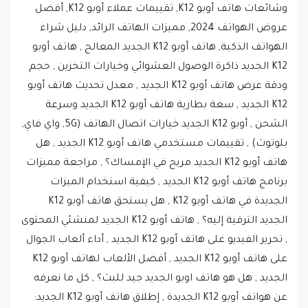
وشائعات هاتف أوبو K12, تقييمات عملاء أوبو K12, أفضل
عروض الهواتف 2024, مميزات الهاتف الرائد, دليل شراء
الهواتف الذكية, هاتف أوبو K12 الجديد المعالج , هاتف أوبو
K12 الجديد ذاكرة الوصول العشوائي وخيارات التخزين , حجم
ودقة عرض هاتف أوبو K12 الجديد , معدل تحديث هاتف أوبو
K12 الجديد , سعة بطارية هاتف أوبو K12 الجديد وسرعة
الشحن , أوبو K12 الجديد خيارات اتصال الهاتف (5G, واي فاي,
بلوتوث) , تقييمات مستخدمي هاتف أوبو K12 الجديد , هل
هاتف أوبو K12 الجديد مريح في الإمساك؟ , مراجعة مميزات
برنامج هاتف أوبو K12 الجديد , كيفية استخدام الميزات
الجديدة في هاتف أوبو K12 , هل يستحق هاتف أوبو K12
الجديد الترقية إليه؟ , هاتف أوبو K12 الجديد لمنشئي المحتوى
, تحرير الفيديو على هاتف أوبو K12 الجديد , أداء ألعاب الجوال
على هاتف أوبو K12 الجديد , أفضل الألعاب لهاتف أوبو K12
الجديد , هل هو هاتف اوبو الجديد جيد للبث؟ , كل ما نعرفه
عن هواتف أوبو K12 الجديدة , إطلاق هاتف أوبو K12 الجديد: