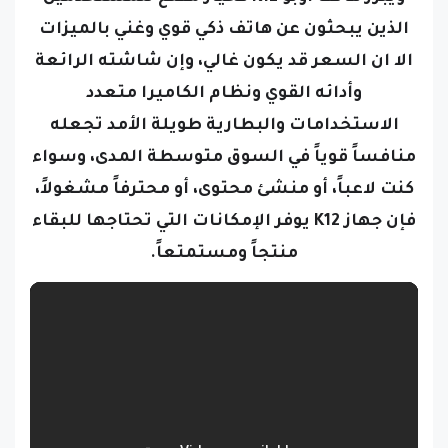
الذين يبحثون عن هاتف ذكي قوي وغني بالميزات
الا ان السعر قد يكون غالي، وإن شاشته الرائعة
وأدائه القوي ونظام الكاميرا متعدد
الاستخدامات والبطارية طويلة الأمد تجعله
منافساً قوياً في السوق متوسطة المدى، وسواء
كنت لاعباً، أو منشئ محتوى، أو محترفاً مشغولاً،
فإن جهاز K12 يوفر الإمكانات التي تحتاجها للبقاء
منتجاً ومستمتعاً.