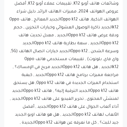
وشائعات هاتف أوبو K12, تقييمات عملاء أوبو K12, أفضل
عروض الهواتف 2024, مميزات الهاتف الرائد, دليل شراء
الهواتف الذكية, هاتف Oppo k12الجديد المعالج , هاتف Oppo
k12الجديد ذاكرة الوصول العشوائي وخيارات التخزين , حجم
ودقة عرض هاتف Oppo k12الجديد , معدل تحديث هاتف
Oppo k12الجديد , سعة بطارية هاتف Oppo k12الجديد
وسرعة الشحن , Oppo k12الجديد خيارات اتصال الهاتف (5G,
واي فاي, بلوتوث) , تقييمات مستخدمي هاتف Oppo
k12الجديد , هل هاتف Oppo k12الجديد مريح في الإمساك؟ ,
مراجعة مميزات برنامج هاتف Oppo k12الجديد , كيفية
استخدام الميزات الجديدة في هاتف Oppo k12, هل يستحق
هاتف Oppo k12الجديد الترقية إليه؟ , هاتف Oppo k12الجديد
لمنشئي المحتوى , تحرير الفيديو على هاتف Oppo k12الجديد ,
أداء ألعاب الجوال على هاتف Oppo k12الجديد , أفضل
الألعاب لهاتف Oppo k12الجديد , هل هو هاتف اوبو الجديد
جيد للبث؟ , كل ما نعرفه عن هواتف Oppo k12الجديدة ,