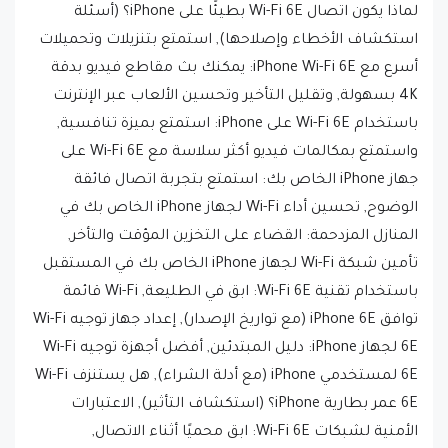
استكشاف الأخطاء وإصلاحها), استمتع بتنزيلات وتحميلات
أسرع مع iPhone Wi-Fi 6E: يمكنك بث مقاطع فيديو بدقة
4K بسهولة, وتقليل التأخير وتحسين الألعاب عبر الإنترنت
باستخدام Wi-Fi 6E على iPhone: استمتع بميزة تنافسية,
واستمتع بمكالمات فيديو أكثر سلاسة مع Wi-Fi 6E على
جهاز iPhone الخاص بك: استمتع بتجربة اتصال فائقة
الوضوح, تحسين أداء Wi-Fi لجهاز iPhone الخاص بك في
المنازل المزدحمة: القضاء على التخزين المؤقت والتأخر,
تأمين شبكة Wi-Fi لجهاز iPhone الخاص بك في المستقبل
باستخدام تقنية Wi-Fi 6E: ابق في الطليعة, Wi-Fi قائمة
توافق iPhone 6E (مع تواريخ الإصدار), إعداد جهاز توجيه Wi-Fi
6E لجهاز iPhone: دليل المبتدئين, أفضل أجهزة توجيه Wi-Fi
6E لمستخدمي iPhone (مع أدلة الشراء), هل يستنزف Wi-Fi
6E عمر بطارية iPhone؟ (استكشاف التأثير), الاعتبارات
الأمنية لشبكات Wi-Fi 6E: ابق محميًا أثناء الاتصال,
مستقبل تقنية Wi-Fi: هل ستصبح شبكة Wi-Fi 6E قياسية؟