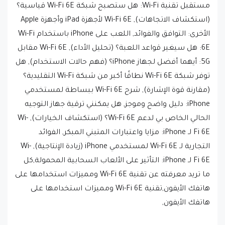
(استكشاف الاتجاهات), Wi-Fi 6E لأجهزة iPad وأجهزة Apple
الأخرى: التوافق والفوائد, اللعب على iPhone باستخدام Wi-Fi
6E: هل سيغير قواعد اللعبة؟ (تحليل الأداء), Wi-Fi 6E مقابل
5G: أيهما أفضل لجهاز iPhone؟ (فهم حالات الاستخدام), هل
توفر شبكة Wi-Fi 6E نطاقًا أكبر من شبكة Wi-Fi التقليدية؟
(مقارنة قوة الإشارة), شرح Wi-Fi 6E ببساطة لمستخدمي
iPhone: دليل واضح وموجز, هل يمكنني ترقية جهاز التوجيه
الحالي الخاص بي لدعم Wi-Fi 6E؟ (استكشاف الخيارات), Wi-
Fi 6E لـ iPhone: مزايا واعتبارات المتبني المبكر, الفوائد
التجارية لـ Wi-Fi 6E لمستخدمي iPhone (زيادة الإنتاجية), Wi-
Fi 6E لـ iPhone: التأثير على الألعاب السحابية المحمولة,كل
ما تريد معرفته عن تقنية Wi-Fi 6E ومميزات استخدامها على
هاتفك الأيفون,تقنية Wi-Fi 6E ومميزات استخدامها على
هاتفك الأيفون,