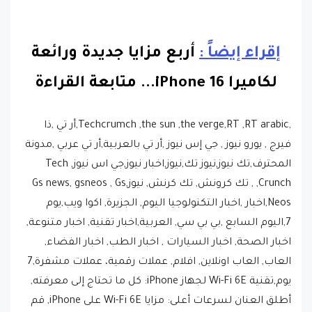
إقراء إيضاً :
أربع مزايا جديدة ورائعة
لكاميرا iPhone 16.
..
متابعة القراءة
,Techcrumch ,the sun ,the verge,RT ,RT arabic,أر تي ,ذا
فيرج , يورو نيوز , جي إس نيوز ,أر تي بالعربية,أر تي عربي ,مدونة
المحترف,تك نيوز,نيوز تك,نيوز,اخبار نيوز,جي اس نيوز, Tech
Crunch, , تك كرونش, تك كرنش, نيوز,Gs news, gsneos , Gs
Neos,اخبار ,اخبار التكنولوجيا اليوم, الجزيرة, اكوا ويب,يوم
7,اليوم السابع ,بي بي سي, العربية,اخبار تقنية, اخبار متنوعة,
اخبار الصحة, اخبار السيارات , اخبار الطب, اخبار الفضاء,
العاب, العاب اونلاين, افلام, عملات رقمية، عملات مشفرة,7
يوم,تقنية Wi-Fi 6E لجهاز iPhone: كل ما تحتاج إلى معرفته,
أطلق العنان لسرعات أعلى: مزايا Wi-Fi 6E على iPhone, قم
بترقية شبكة Wi-Fi الخاصة بجهاز iPhone الخاص بك: هل