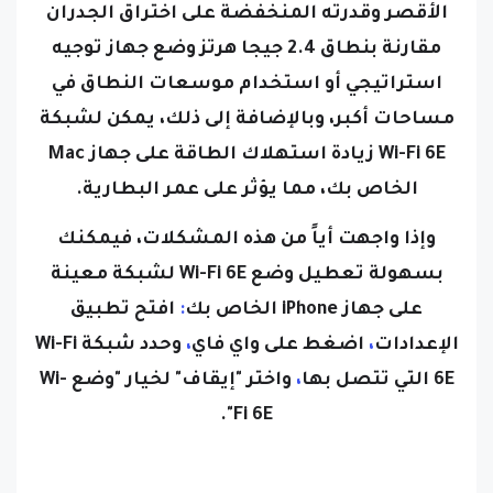
مقارنة بنطاق 2.4 جيجا هرتز وضع جهاز توجيه
استراتيجي أو استخدام موسعات النطاق في
مساحات أكبر، وبالإضافة إلى ذلك، يمكن لشبكة
Wi-Fi 6E زيادة استهلاك الطاقة على جهاز Mac
الخاص بك، مما يؤثر على عمر البطارية.
وإذا واجهت أياً من هذه المشكلات، فيمكنك
بسهولة تعطيل وضع Wi-Fi 6E لشبكة معينة
على جهاز iPhone الخاص بك
:
افتح تطبيق
الإعدادات
،
اضغط على واي فاي
،
و
حدد شبكة Wi-Fi
6E التي تتصل بها
،
واختر "إيقاف" لخيار "وضع Wi-
Fi 6E".