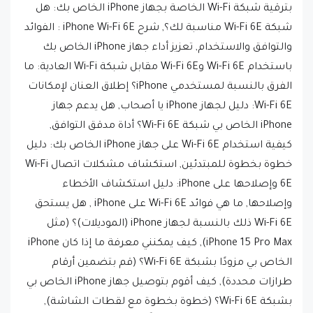
شبكة Wi-Fi 6E مناسبة لك؟, شرح iPhone Wi-Fi 6E : الفوائد
والتوافق والاستخدام, تعزيز أداء جهاز iPhone الخاص بك
باستخدام Wi-Fi 6E وWi-Fi 6E مقابل شبكة Wi-Fi العادية: ما
الفرق بالنسبة لمستخدمي iPhone؟ إطلاق العنان لإمكانات
Wi-Fi 6E: دليل لجهاز iPhone يا أصحاب, هل يدعم جهاز
iPhone الخاص بي شبكة Wi-Fi 6E؟ أداة مدقق التوافق,
كيفية استخدام Wi-Fi 6E على جهاز iPhone الخاص بك: دليل
خطوة بخطوة للمبتدئين, استكشاف مشكلات اتصال Wi-Fi
6E وإصلاحها على iPhone: دليل استكشاف الأخطاء
وإصلاحها, ما هي فوائد Wi-Fi 6E على iPhone , هل يستحق
Wi-Fi 6E ذلك بالنسبة لجهاز iPhone (الموديلات)؟ (مثل
iPhone 15 Pro Max), كيف يمكنني معرفة ما إذا كان iPhone
الخاص بي مزودًا بشبكة Wi-Fi 6E؟ (قم بتضمين أرقام
طرازات محددة), كيف أقوم بتوصيل جهاز iPhone الخاص بي
بشبكة Wi-Fi 6E؟ (خطوة بخطوة مع لقطات الشاشة),
لماذا يكون اتصال Wi-Fi 6E بطيئًا على iPhone؟ (أسئلة