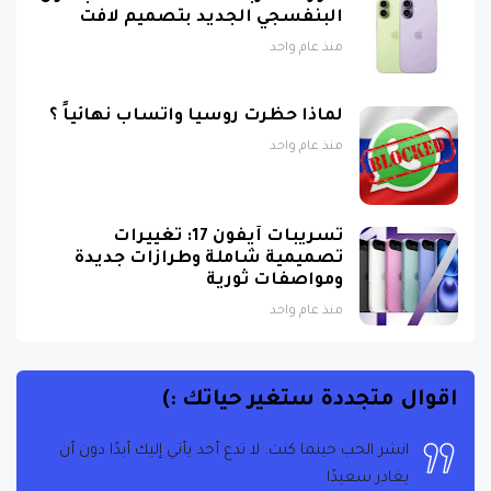
منذ عام واحد
لماذا حظرت روسيا واتساب نهائياً ؟
منذ عام واحد
تسريبات آيفون 17: تغييرات
تصميمية شاملة وطرازات جديدة
ومواصفات ثورية
منذ عام واحد
اقوال متجددة ستغير حياتك :)
انشر الحب حينما كنت. لا تدع أحد يأتي إليك أبدًا دون أن
يغادر سعيدًا
تيريزا الأم