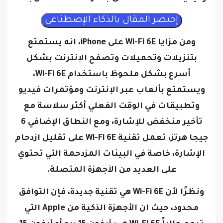
ومن مزايا Wi-Fi 6E على iPhone، انه
يستمتع
بتنزيلات وتحميلات وتصفح الإنترنت بشكل
أسرع بشكل ملحوظ باستخدام Wi-Fi 6E،
و
يستمتع بألعاب عبر الإنترنت ومؤتمرات فيديو
وتطبيقات في الوقت الفعلي أكثر سلاسة مع
تأخير منخفض للإشارة،
ومع النطاق الإضافي 6
جيجا هرتز، تعمل تقنية Wi-Fi 6E على تقليل ازدحام
الإشارة، خاصة في البيئات المزدحمة التي تحتوي
على العديد من الأجهزة المتصلة.
ونظرًا لأن Wi-Fi 6E هي تقنية جديدة، فإن التوافق
محدود، حيث ان الأجهزة الذكية من Apple التي
تدعم حالياً Wi-Fi 6E هي
:
آيفون 15 برو أو آيفون 15