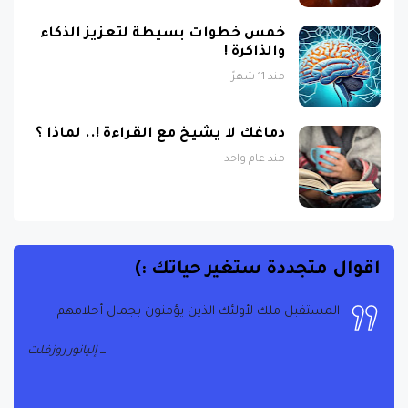
خمس خطوات بسيطة لتعزيز الذكاء
والذاكرة !
منذ 11 شهرًا
دماغك لا يشيخ مع القراءة !.. لماذا ؟
منذ عام واحد
اقوال متجددة ستغير حياتك :)
المستقبل ملك لأولئك الذين يؤمنون بجمال أحلامهم.
إليانور روزفلت