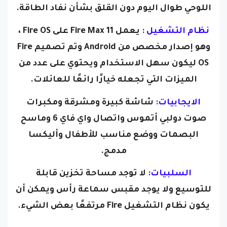
اللوحي طوال اليوم دون القلق بشأن نفاد الطاقة.
نظام التشغيل :
يعمل Fire Max 11 على Fire OS ،
وهو إصدار مخصص من Android وتم تصميم Fire
OS ليكون سهل الاستخدام ويحتوي على عدد من
الميزات التي تجعله خيارًا رائعًا للعائلات.
الايجابيات:
شاشة كبيرة ومشرقة
ومكبرات
صوت دولبي أتموس
واتصال واي فاي 6
وماسح
البصمات
ووضع مناسب للأطفال
وأليكسا
مدمج.
السلبيات:
لا توجد مساحة تخزين قابلة
للتوسيع
ولا يوجد مقبس سماعة رأس
ويمكن أن
يكون نظام التشغيل Fire مرتفعًا بعض الشيء
.