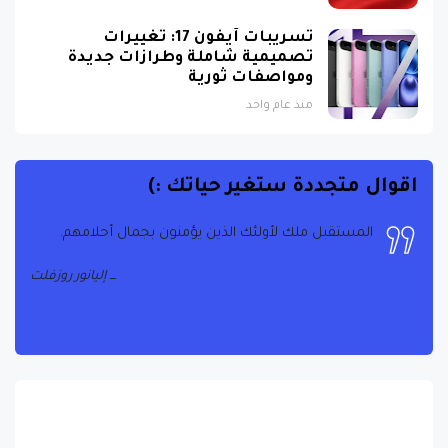
تسريبات آيفون 17: تغييرات
تصميمية شاملة وطرازات جديدة
ومواصفات ثورية
منذ عام واحد
اقوال متجددة ستغير حياتك :)
المستقبل ملك لأولئك الذين يؤمنون بجمال أحلامهم.
إليانور روزفلت