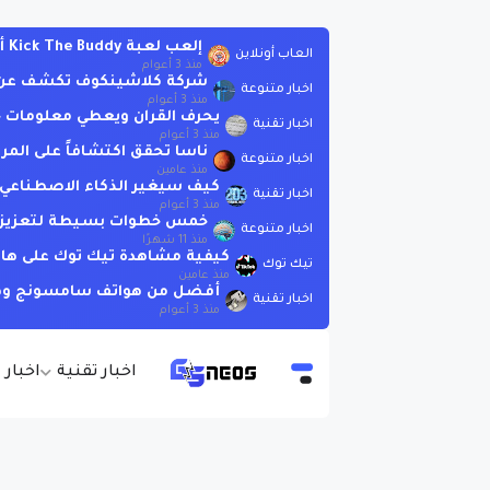
إلعب لعبة Kick The Buddy أونلاين بدون تحميل
العاب أونلاين
منذ 3 أعوام
شركة كلاشينكوف تكشف عن بندقية AK-19 الجديدة الت
اخبار متنوعة
منذ 3 أعوام
يحرف القران ويعطي معلومات خاطئة .. لاتسأ
اخبار تقنية
منذ 3 أعوام
ناسا تحقق اكتشافاً على المر
اخبار متنوعة
منذ عامين
كيف سيغير الذكاء الاصطناعي العا
اخبار تقنية
منذ 3 أعوام
خمس خطوات بسيطة لتعزيز الذ
اخبار متنوعة
منذ 11 شهرًا
كيفية مشاهدة تيك توك على هات
تيك توك
منذ عامين
أفضل من هواتف سامسونج وهوات
اخبار تقنية
منذ 3 أعوام
اخبار تقنية
اخبار 