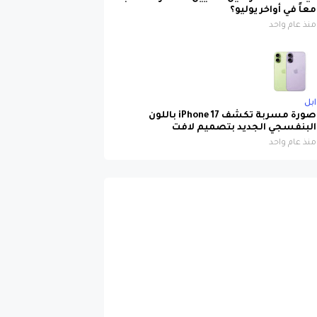
معاً في أواخر يوليو؟
منذ عام واحد
ابل
صورة مسربة تكشف iPhone 17 باللون
البنفسجي الجديد بتصميم لافت
منذ عام واحد