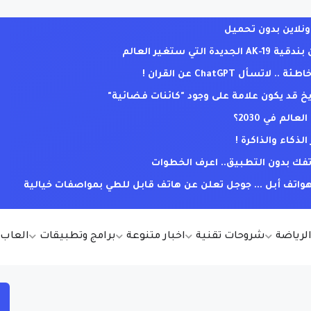
ي ستغير العالم
ل ChatGPT عن القران !
يخ قد يكون علامة على وجود "كائنات فضائية"
لم في 2030؟
كاء والذاكرة !
فك بدون التطبيق.. اعرف الخطوات
ف أبل ... جوجل تعلن عن هاتف قابل للطي بمواصفات خيالية
الرياضة
شروحات تقنية
اخبار متنوعة
برامج وتطبيقات
العاب أ