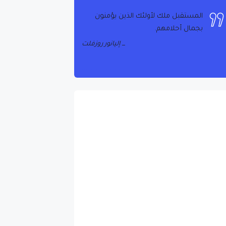
المستقبل ملك لأولئك الذين يؤمنون
بجمال أحلامهم.
إليانور روزفلت