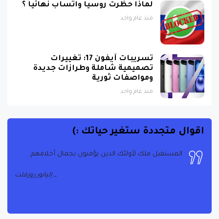
منذ عام واحد
تسريبات آيفون 17: تغييرات
تصميمية شاملة وطرازات جديدة
ومواصفات ثورية
منذ عام واحد
اقوال متجددة ستغير حياتك :)
المستقبل ملك لأولئك الذين يؤمنون بجمال أحلامهم.
إليانور روزفلت