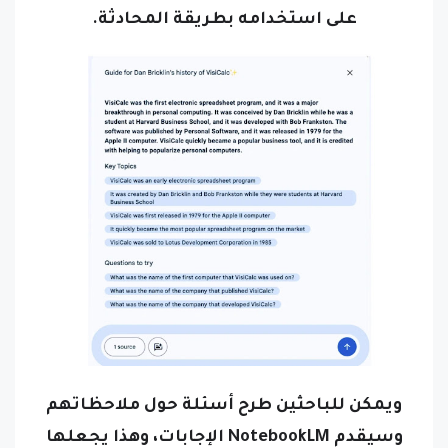
ويمكن للباحثين طرح أسئلة حول ملاحظاتهم
وسيقدم NotebookLM الإجابات، وهذا يجعلها
أداة سهلة الاستخدام للغاية ويمكن للباحثين