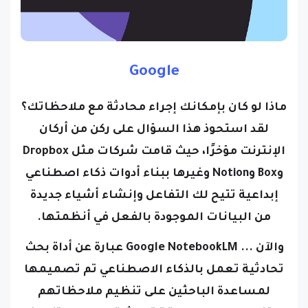
Google
ماذا لو كان بإمكانك إجراء محادثة مع ملاحظاتك؟
لقد استحوذ هذا السؤال على ركن من أركان
الإنترنت مؤخرًا، حيث قامت شركات مثل Dropbox
وBox وNotion وغيرها ببناء أدوات ذكاء اصطناعي
إبداعية تتيح لك التفاعل وإنشاء أشياء جديدة
من البيانات الموجودة بالفعل في أنظمتها.
والآن ... Google NotebookLM عبارة عن أداة بحث
تحادثية تعمل بالذكاء الاصطناعي تم تصميمها
لمساعدة الباحثين على تنظيم ملاحظاتهم
والتفاعل معها بطريقة تحادثية، وهس لا تزال في