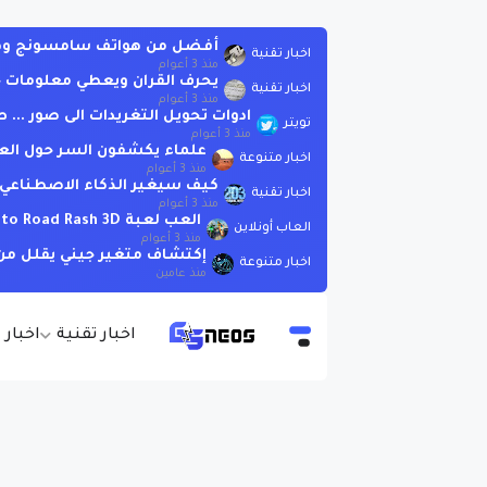
أفضل من هواتف سامسونج وهوات
اخبار تقنية
منذ 3 أعوام
يحرف القران ويعطي معلومات خاطئة .. لاتسأ
اخبار تقنية
منذ 3 أعوام
ادوات تحويل التغريدات الى صور ..
تويتر
منذ 3 أعوام
علماء يكشفون السر حول الع
اخبار متنوعة
منذ 3 أعوام
كيف سيغير الذكاء الاصطناعي العا
اخبار تقنية
منذ 3 أعوام
العب لعبة Moto Road Rash 3D اونلاين بدون تحميل
العاب أونلاين
منذ 3 أعوام
إكتشاف متغير جيني يقلل من 
اخبار متنوعة
منذ عامين
اخبار تقنية
اخبار 