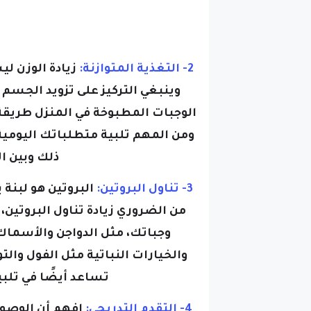
2- التغذية المتوازنة:
زيادة الوزن لي
وينبغي التركيز على تزويد الجسم ب
الوجبات المطبوخة في المنزل طريق
ومن المهم تلبية متطلباتك اليومية 
ذلك وبين ا
3- تناول البروتين:
البروتين هو لبنة
من الضروري زيادة تناول البروتين،
وجباتك، مثل الدواجن والأسماك 
والخيارات النباتية مثل الفول والت
تساعد أيضًا في تلبي
4- التقدم التدريجي:
افهم أن الوصو