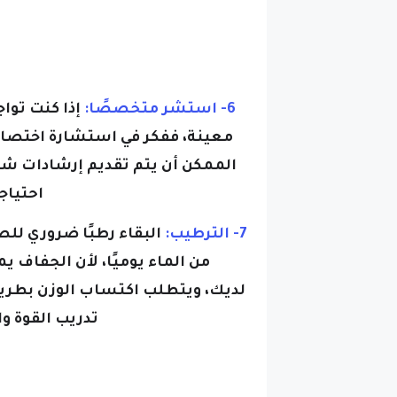
6- استشر متخصصًا:
إذا كنت تواج
معينة، ففكر في استشارة اختصا
الممكن أن يتم تقديم إرشادات
احتياج
7- الترطيب:
البقاء رطبًا ضروري للص
من الماء يوميًا، لأن الجفاف
لديك،
ويتطلب اكتساب الوزن بطريق
تدريب القوة و