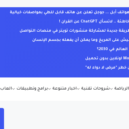
ف أبل ... جوجل تعلن عن هاتف قابل للطي بمواصفات خيالية
ل ChatGPT عن القران !
. طريقة جديدة لمشاركة منشورات تويتر في منصات التواصل
يش على المريخ وما يمكن أن يفعله بجسم الإنسان
لم في 2030؟
خطر "مرض لا دواء له"
الرياضة
شروحات تقنية
اخبار متنوعة
برامج وتطبيقات
العاب أ