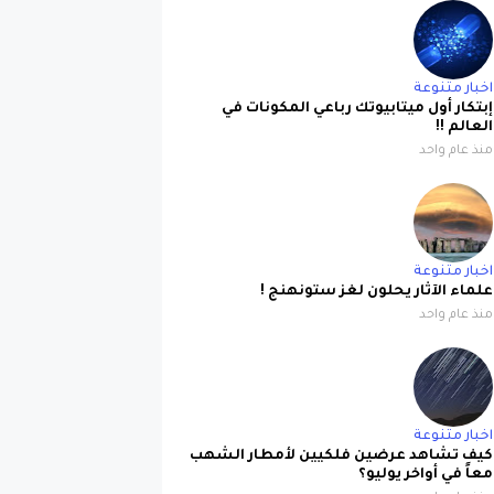
اخبار متنوعة
إبتكار أول ميتابيوتك رباعي المكونات في
العالم !!
منذ عام واحد
اخبار متنوعة
علماء الآثار يحلون لغز ستونهنج !
منذ عام واحد
اخبار متنوعة
كيف تشاهد عرضين فلكيين لأمطار الشهب
معاً في أواخر يوليو؟