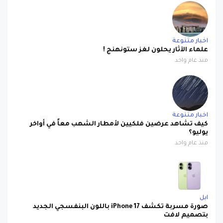
اخبار متنوعة
علماء الآثار يحلون لغز ستونهنج !
منذ عام واحد
اخبار متنوعة
كيف تشاهد عرضين فلكيين لأمطار الشهب معاً في أواخر
يوليو؟
منذ عام واحد
ابل
صورة مسربة تكشف iPhone 17 باللون البنفسجي الجديد
بتصميم لافت