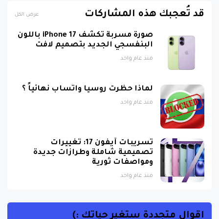
قد تُعجبك هذه المشاركات
عرض الكل
صورة مسربة تكشف iPhone 17 باللون
البنفسجي الجديد بتصميم لافت
منذ عام واحد
لماذا حظرت روسيا واتساب نهائياً ؟
منذ عام واحد
تسريبات آيفون 17: تغييرات
تصميمية شاملة وطرازات جديدة
ومواصفات ثورية
منذ عام واحد
اقوال متجددة ستغير حياتك :)