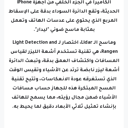
الكاميرا في الجزء الخلفي من أجهزة iPhone
الحديثة،
وتقع الدائرة السوداء بدقة على الإسقاط
المربع الذي يحتوي على عدسات الهاتف وتعمل
بمثابة ماسح ضوئي "ليدار".
وماسح الـ Lidar، اختصار لـ Light Detection and
Rangen، هي تقنية تستخدم أشعة الليزر لقياس
المسافات واكتشاف العمق بدقة، وتبعث الدائرة
أشعة ليزر نابضة ترتد عن الأشياء وتقيس الوقت
الذي تستغرقه عودة الانعكاسات،
وتتيح تقنية
المسح المبتكرة هذه للجهاز حساب مسافات
الأشياء ضمن مجال رؤيته، مما يسمح للهاتف
بإنشاء تمثيل ثلاثي الأبعاد دقيق لما يحيط به.