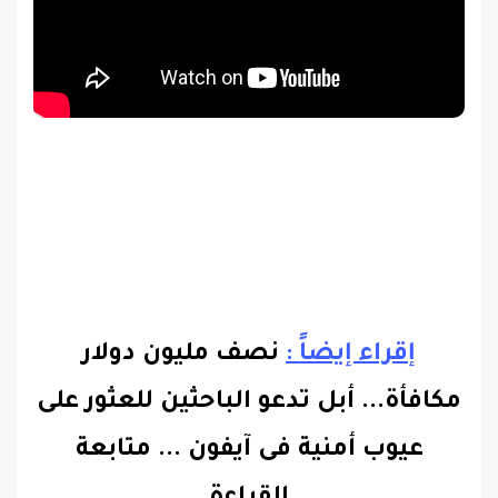
إقراء إيضاً :
نصف مليون دولار
مكافأة... أبل تدعو الباحثين للعثور على
عيوب أمنية فى آيفون
...
متابعة