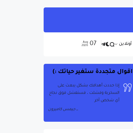
07
Aug
ونلاين
2026
اقوال متجددة ستغير حياتك :)
إذا حددت أهدافك بشكل يبعث على
إذا نظرت إلى ما لديك في الحياة ، فستجد
دائمًا المزيد. إذا نظرت إلى ما ليس لديك
السخرية وفشلت ، فستفشل فوق نجاح
أي شخص آخر
في الحياة ، فلن يكون لديك ما يكفي أبدًا
جيمس كاميرون
أوبرا وينفري