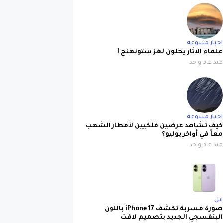
اخبار متنوعة
علماء الآثار يحلون لغز ستونهنج !
منذ عام واحد
اخبار متنوعة
كيف تشاهد عرضين فلكيين لأمطار الشهب
معاً في أواخر يوليو؟
منذ عام واحد
ابل
صورة مسربة تكشف iPhone 17 باللون
البنفسجي الجديد بتصميم لافت