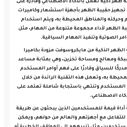
Mic بتطوير حقيبة ظهر ذكية تعمل بالذكاء الاصطناعي وقادرة على
 تجهيز حقيبة الظهر بأجهزة استشعار وكاميرات
وحركته والمناطق المحيطة به، ويتم استخدام
بة الظهر لأداء مجموعة متنوعة من المهام، مثل
امر الصوتية وتنفيذ المهام السياقية.
بة الظهر الذكية من مايكروسوفت مزودة بكاميرا
كة ومعالج ومساحة تخزين، وهي بمثابة مساعد
دركًا للسياق وقادرًا على فهم أوامر المستخدم
المحيطة به، وتعمل هذه التقنية الرائدة من خلال
 المستخدم وتنتهي باستجابة شاملة تعتمد على
كاء الاصطناعي.
 أداة قيمة للمستخدمين الذين يبحثون عن طريقة
 للتفاعل مع أجهزتهم والعالم من حولهم، ويمكن
ستخدمين، مثل تنبيههم إلى المواقف الخطيرة أو