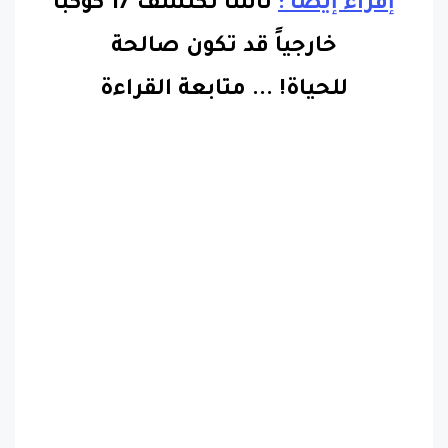
إقراء إيضاً :
ناسا تكتشف 17 كوكباً
خارجياً قد تكون صالحة
للحياة!
...
متابعة القراءة