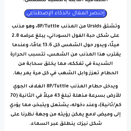
الحطامية الثابتة بالنسبة للشمس.
وتشتق Ursids من المذنب 8P/Tuttle، وهو مذنب
على شكل حبة الفول السوداني، يبلغ عرضه 2.8
ميلًا، ويدور حول الشمس كل 13.6 عامًا، وعندما
يقترب هذا المذنب من الشمس، تتسبب الحرارة
الشديدة في تفككه، مما يخلق سحابة من
الحطام تعزز وابل الشهب في كل مرة يمر بها.
ويدخل حطام المذنب 8P/Tuttle الغلاف الجوي
للأرض بسرعة مذهلة تبلغ 43 ميلاً في الثانية (70
كم/ثانية)، وعند دخوله، يشتعل ويتبخر، مما يؤدي
إلى وميض لامع يمكن رؤيته من وجهة نظرنا على
شكل نيزك ينطلق عبر السماء.