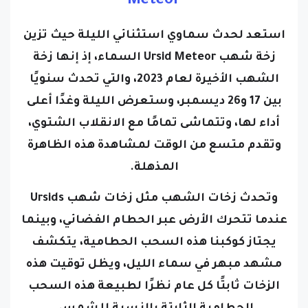
Meteor
استعد لحدث سماوي استثنائي الليلة حيث تزين
زخة شهب Ursid Meteor السماء، إذ إنها زخة
الشهب الأخيرة لعام 2023، والتي تحدث سنويًا
بين 17 و26 ديسمبر، وستعرض الليلة وغدًا أعلى
أداء لها، وتتماشى تمامًا مع الانقلاب الشتوي،
وتقدم متسع من الوقت لمشاهدة هذه الظاهرة
المذهلة.
وتحدث زخات الشهب مثل زخات شهب Ursids
عندما تتحرك الأرض عبر الحطام الفضائي، وبينما
يجتاز كوكبنا هذه السحب الحطامية، يتكشف
مشهد مبهر في سماء الليل، ويظل توقيت هذه
الزخات ثابتًا كل عام نظرًا لطبيعة هذه السحب