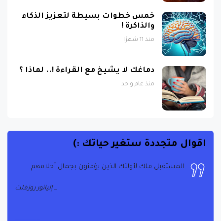
خمس خطوات بسيطة لتعزيز الذكاء
والذاكرة !
منذ 11 شهرًا
دماغك لا يشيخ مع القراءة !.. لماذا ؟
منذ عام واحد
اقوال متجددة ستغير حياتك :)
المستقبل ملك لأولئك الذين يؤمنون بجمال أحلامهم.
إليانور روزفلت