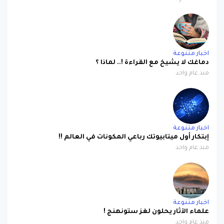
اخبار متنوعة
دماغك لا يشيخ مع القراءة !.. لماذا ؟
منذ عام واحد
اخبار متنوعة
إبتكار أول ميتابيوتك رباعي المكونات في العالم !!
منذ عام واحد
اخبار متنوعة
علماء الآثار يحلون لغز ستونهنج !
منذ عام واحد