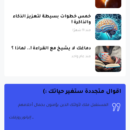
خمس خطوات بسيطة لتعزيز الذكاء
والذاكرة !
منذ 11 شهرًا
دماغك لا يشيخ مع القراءة !.. لماذا ؟
منذ عام واحد
اقوال متجددة ستغير حياتك :)
المستقبل ملك لأولئك الذين يؤمنون بجمال أحلامهم.
إليانور روزفلت