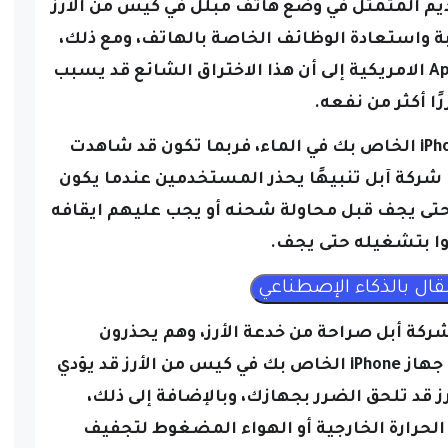
يم المتمثل في وضع هاتف مبلل في كيس من الأرز
 واستعادة الوظائف الخاصة بالهاتف، ومع ذلك،
تشير النصائح الأخيرة من شركة Apple الامريكية إلى أن هذا الاختراق الشائع قد يسبب
ًا أكثر من نفعه.
وإذا سبق لك أن أسقطت جهاز iPhone الخاص بك في الماء، فربما تكون قد شاهدت
 شركة آبل تنبيهًا يحذر المستخدمين عندما يكون
 حتى يجف قبل محاولة شحنه أو يجب عليهم ايقافه
وا بتشغيله حتى يجف.
 شركة أبل صراحة من خدعة الأرز، وهم يحذرون
المستخدمين، مشيرين إلى أن وضع جهاز iPhone الخاص بك في كيس من الأرز قد يؤدي
ز قد تلحق الضرر بجهازك، وبالإضافة إلى ذلك،
حرارة الخارجية أو الهواء المضغوط لتجفيف