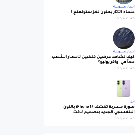
اخبار متنوعة
علماء الآثار يحلون لغز ستونهنج !
منذ عام واحد
اخبار متنوعة
كيف تشاهد عرضين فلكيين لأمطار الشهب
معاً في أواخر يوليو؟
منذ عام واحد
ابل
صورة مسربة تكشف iPhone 17 باللون
البنفسجي الجديد بتصميم لافت
منذ عام واحد