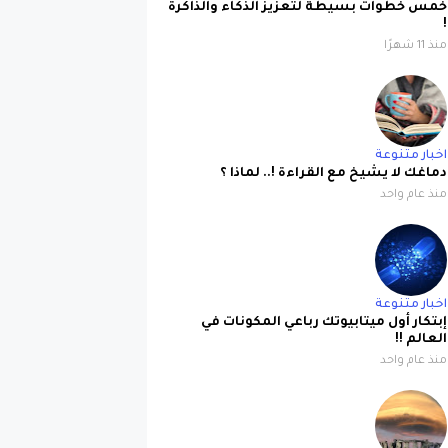
خمس خطوات بسيطة لتعزيز الذكاء والذاكرة
!
منذ 11 شهرًا
اخبار متنوعة
دماغك لا يشيخ مع القراءة !.. لماذا ؟
منذ عام واحد
اخبار متنوعة
إبتكار أول ميتابيوتك رباعي المكونات في
العالم !!
منذ عام واحد