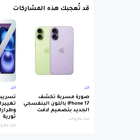
قد تُعجبك هذه المشاركات
ابل
ابل
صورة مسربة تكشف
iPhone 17 باللون البنفسجي
تغييرا
الجديد بتصميم لافت
وطرازا
ثورية
منذ عام واحد
منذ عام وا