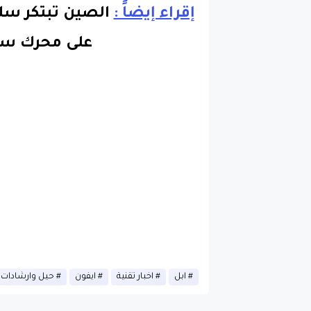
إقراء إيضاً :
الصين تبتكر سل
على محرك ستي
ابل
اخبار تقنية
ايفون
حيل وارشادات