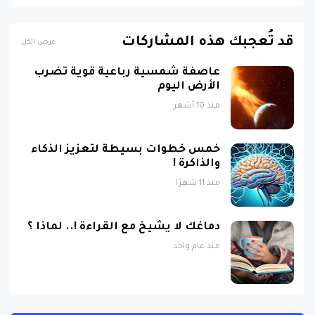
قد تُعجبك هذه المشاركات
عرض الكل
عاصفة شمسية رباعية قوية تضرب
الأرض اليوم
منذ 10 أشهر
خمس خطوات بسيطة لتعزيز الذكاء
والذاكرة !
منذ 11 شهرًا
دماغك لا يشيخ مع القراءة !.. لماذا ؟
منذ عام واحد
اقوال متجددة ستغير حياتك :)