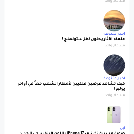
اخبار متنوعة
علماء الآثار يحلون لغز ستونهنج !
منذ عام واحد
اخبار متنوعة
كيف تشاهد عرضين فلكيين لأمطار الشهب معاً في أواخر
يوليو؟
منذ عام واحد
ابل
صورة مسربة تكشف iPhone 17 باللون البنفسجي الجديد
بتصميم لافت