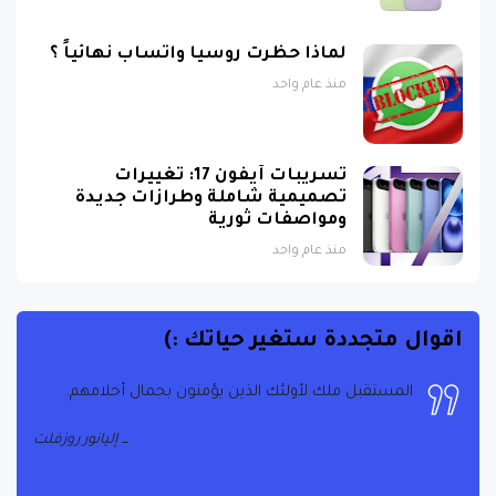
لماذا حظرت روسيا واتساب نهائياً ؟
منذ عام واحد
تسريبات آيفون 17: تغييرات
تصميمية شاملة وطرازات جديدة
ومواصفات ثورية
منذ عام واحد
اقوال متجددة ستغير حياتك :)
المستقبل ملك لأولئك الذين يؤمنون بجمال أحلامهم.
إليانور روزفلت