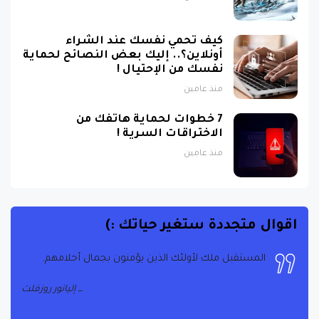
كيف تحمي نفسك عند الشراء
أونلاين؟.. إليك بعض النصائح لحماية
نفسك من الإحتيال !
منذ عامين
7 خطوات لحماية هاتفك من
الاختراقات السرية !
منذ عامين
اقوال متجددة ستغير حياتك :)
المستقبل ملك لأولئك الذين يؤمنون بجمال أحلامهم.
إليانور روزفلت