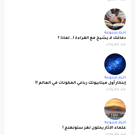
اخبار متنوعة
دماغك لا يشيخ مع القراءة !.. لماذا ؟
منذ عام واحد
اخبار متنوعة
إبتكار أول ميتابيوتك رباعي المكونات في العالم !!
منذ عام واحد
اخبار متنوعة
علماء الآثار يحلون لغز ستونهنج !
منذ عام واحد