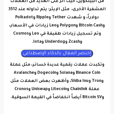
من البيتكوين، حيث أثر على العديد من العملات
المشفرة الأخرى، مثل الإيثر: يتم تداوله عند 3512
دولاراً، و شهدت Tether وRipple وPolkadot
وBitcoin Cash وPolygon وLeo زيادات في الأسعار،
وتم تسجيل زيادات طفيفة في Leo وCosmos
وZcash وUnderdog وIota.
وتكبدت عملات رقمية عديدة خسائر، مثل عملة
Binance Coin وSolana وDogecoin وAvalanche
وTron وShiba Inu،
وأظهرت بعض العملات مثل
عملة Chainlink وLitecoin وUniswap وCronos
وBitcoin SV أيضاً انخفاضاً في القيمة السوقية.