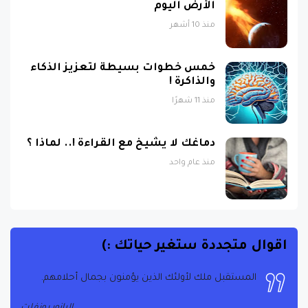
الأرض اليوم
منذ 10 أشهر
خمس خطوات بسيطة لتعزيز الذكاء
والذاكرة !
منذ 11 شهرًا
دماغك لا يشيخ مع القراءة !.. لماذا ؟
منذ عام واحد
اقوال متجددة ستغير حياتك :)
المستقبل ملك لأولئك الذين يؤمنون بجمال أحلامهم.
الحياة هي ما يحدث عندما تكون مشغولاً بوضع خطط
أخرى