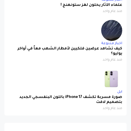
اخبار متنوعة
علماء الآثار يحلون لغز ستونهنج !
منذ عام واحد
اخبار متنوعة
كيف تشاهد عرضين فلكيين لأمطار الشهب معاً في أواخر
يوليو؟
منذ عام واحد
ابل
صورة مسربة تكشف iPhone 17 باللون البنفسجي الجديد
بتصميم لافت
منذ عام واحد