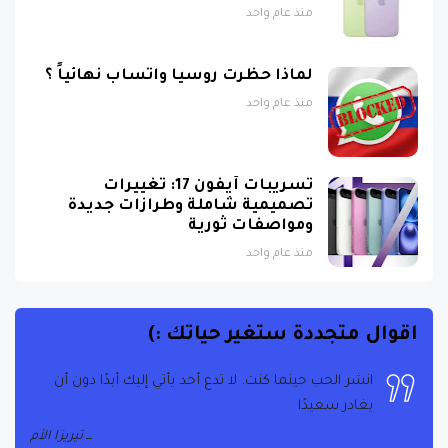
لماذا حظرت روسيا واتساب نهائياً ؟
منذ عام واحد
تسريبات آيفون 17: تغييرات
تصميمية شاملة وطرازات جديدة
ومواصفات ثورية
منذ عام واحد
اقوال متجددة ستغير حياتك :)
انشر الحب حينما كنت. لا تدع أحد يأتي إليك أبدًا دون أن
يغادر سعيدًا
تيريزا الأم