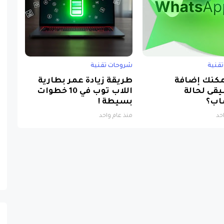
قنية
شروحات تقنية
كنك إضافة
طريقة زيادة عمر بطارية
قى لحالة
اللاب توب في 10 خطوات
اب؟
بسيطة !
حد
منذ عام واحد