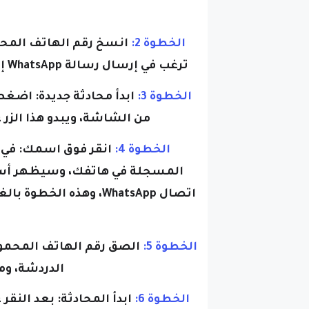
الخطوة 2:
انسخ رقم الهاتف المح
ترغب في إرسال رسالة WhatsApp إليه، وتأكد من أن الرقم يتضمن رمز البلد الصحيح.
الخطوة 3:
ابدأ محادثة جديدة:
اضغط ع
من الشاشة، ويبدو هذا الزر 
الخطوة 4:
انقر فوق اسمك:
في 
المسجلة في هاتفك، وسيظهر أس
اتصال WhatsApp، وهذه 
الخطوة 5:
الصق رقم الهاتف المحمول
الدردشة، ومن
الخطوة 6:
ابدأ المحادثة:
بعد النقر
قابل للنقر، وانقر على هذا الرابط 