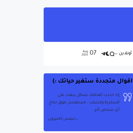
07
Aug
ونلاين
2026
اقوال متجددة ستغير حياتك :)
إذا حددت أهدافك بشكل يبعث على
السخرية وفشلت ، فستفشل فوق نجاح
أي شخص آخر
جيمس كاميرون