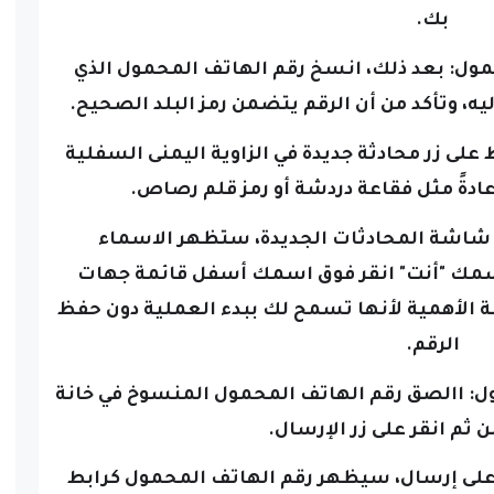
مول:
بعد ذلك، انسخ رقم الهاتف المحمول الذي
لى زر محادثة جديدة في الزاوية اليمنى السفلية
عادةً مثل فقاعة دردشة أو رمز قلم رصاص.
شاشة المحادثات الجديدة، ستظهر الاسماء
مك "أنت" انقر فوق اسمك أسفل قائمة جهات
الخطوة بالغة الأهمية لأنها تسمح لك ببدء العملية دون حفظ
الرقم.
: ا
الصق رقم الهاتف المحمول المنسوخ في خانة
 ثم انقر على زر الإرسال.
 على إرسال، سيظهر رقم الهاتف المحمول كرابط
"بوجود الانترنت"، وإذا كان الرقم مرتبطاً بحساب