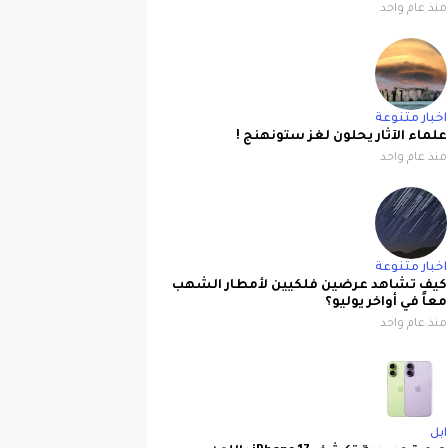
اخبار متنوعة
علماء الآثار يحلون لغز ستونهنج !
منذ عام واحد
اخبار متنوعة
كيف تشاهد عرضين فلكيين لأمطار الشهب
معاً في أواخر يوليو؟
منذ عام واحد
ابل
صورة مسربة تكشف iPhone 17 باللون
البنفسجي الجديد بتصميم لافت