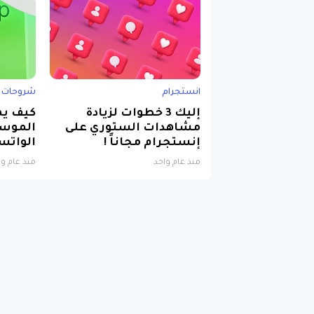
انستجرام
شروحات ت
إليك 3 خطوات لزيادة
كيف يم
مشاهدات الستوري على
الموسي
إنستجرام مجاناً !
الواتس
منذ عام واحد
منذ عام وا