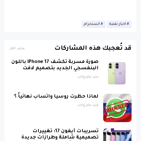
اخبار تقنية
انستجرام
قد تُعجبك هذه المشاركات
عرض الكل
صورة مسربة تكشف iPhone 17 باللون
البنفسجي الجديد بتصميم لافت
منذ عام واحد
لماذا حظرت روسيا واتساب نهائياً ؟
منذ عام واحد
تسريبات آيفون 17: تغييرات
تصميمية شاملة وطرازات جديدة