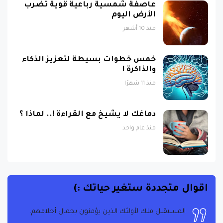
عاصفة شمسية رباعية قوية تضرب
الأرض اليوم
منذ 10 أشهر
خمس خطوات بسيطة لتعزيز الذكاء
والذاكرة !
منذ 11 شهرًا
دماغك لا يشيخ مع القراءة !.. لماذا ؟
منذ عام واحد
اقوال متجددة ستغير حياتك :)
المستقبل ملك لأولئك الذين يؤمنون بجمال أحلامهم.
الحياة هي ما يحدث عندما تكون مشغولاً بوضع خطط