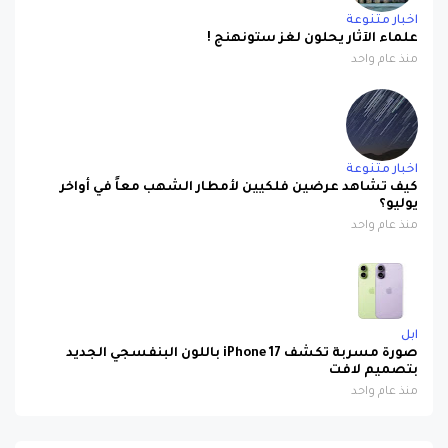
اخبار متنوعة
علماء الآثار يحلون لغز ستونهنج !
منذ عام واحد
اخبار متنوعة
كيف تشاهد عرضين فلكيين لأمطار الشهب معاً في أواخر
يوليو؟
منذ عام واحد
ابل
صورة مسربة تكشف iPhone 17 باللون البنفسجي الجديد
بتصميم لافت
منذ عام واحد