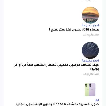
اخبار متنوعة
علماء الآثار يحلون لغز ستونهنج !
منذ عام واحد
اخبار متنوعة
كيف تشاهد عرضين فلكيين لأمطار الشهب معاً في أواخر
يوليو؟
منذ عام واحد
ابل
صورة مسربة تكشف iPhone 17 باللون البنفسجي الجديد