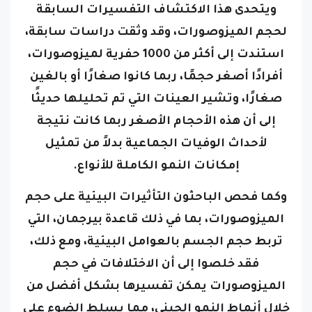
لحجم الميزوصورات، وقد وثقت دراسات سابقة،
استندت إلى أكثر من 1000 حفرية لميزوصورات،
أفرادًا أصغر حجمًا، ربما كانوا صغارًا أو بالغين
صغارًا، وتشير العينات التي تم تحليلها حديثًا
إلى أن هذه الأحجام الأصغر ربما كانت نتيجة
لأحداث الوفيات الجماعية بدلاً من تمثيل
إمكانات النمو الكاملة للأنواع.
وكما فحص الباحثون التأثيرات البيئية على حجم
الميزوصورات، بما في ذلك قاعدة بيرجمان، التي
تربط حجم الجسم بالعوامل البيئية، ومع ذلك،
فقد خلصوا إلى أن الاختلافات في حجم
الميزوصورات يمكن تفسيرها بشكل أفضل من
خلال أنماط النمو الجيني، مما يسلط الضوء على
كيفية تطور هذه الزواحف على مدار حياتها.