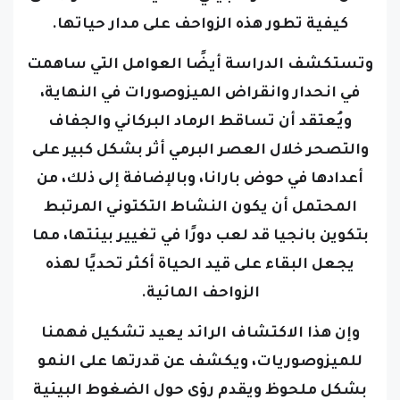
وتستكشف الدراسة أيضًا العوامل التي ساهمت
في انحدار وانقراض الميزوصورات في النهاية،
ويُعتقد أن تساقط الرماد البركاني والجفاف
والتصحر خلال العصر البرمي أثر بشكل كبير على
أعدادها في حوض بارانا، وبالإضافة إلى ذلك، من
المحتمل أن يكون النشاط التكتوني المرتبط
بتكوين بانجيا قد لعب دورًا في تغيير بيئتها، مما
يجعل البقاء على قيد الحياة أكثر تحديًا لهذه
الزواحف المائية.
وإن هذا الاكتشاف الرائد يعيد تشكيل فهمنا
للميزوصوريات، ويكشف عن قدرتها على النمو
بشكل ملحوظ ويقدم رؤى حول الضغوط البيئية
التي شكلت تطورها وانقراضها في نهاية