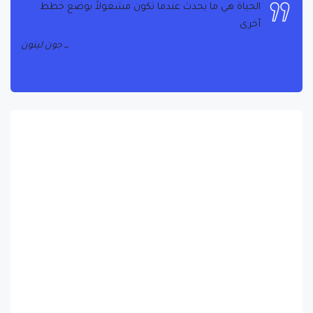
أخرى
جون لينون