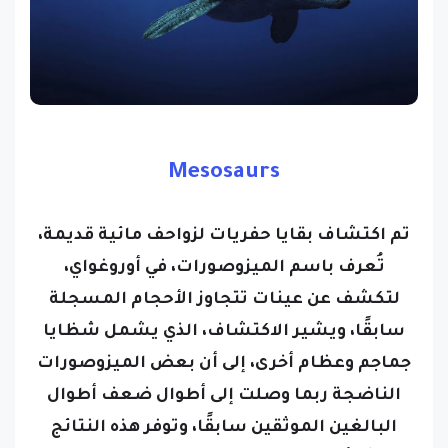
Mesosaurs
تم اكتشاف بقايا حفريات لزواحف مائية قديمة،
تُعرف باسم الميزوصورات، في أوروغواي،
لتكشف عن عينات تتجاوز الأحجام المسجلة
سابقًا، ويشير الاكتشاف، الذي يشمل شظايا
جماجم وعظام أخرى، إلى أن بعض الميزوصورات
الناضجة ربما وصلت إلى أطوال ضعف أطوال
البالغين الموثقين سابقًا، وتوفر هذه النتائج
فهمًا أعمق لحجم وتطور الميزوصورات، التي