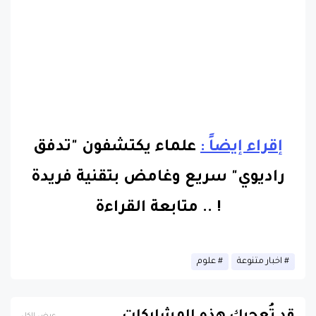
إقراء إيضاً :
علماء يكتشفون "تدفق
راديوي" سريع وغامض بتقنية فريدة
!
..
متابعة القراءة
اخبار متنوعة
علوم
قد تُعجبك هذه المشاركات
عرض الكل