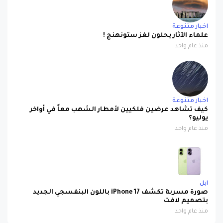
اخبار متنوعة
علماء الآثار يحلون لغز ستونهنج !
منذ عام واحد
اخبار متنوعة
كيف تشاهد عرضين فلكيين لأمطار الشهب معاً في أواخر
يوليو؟
منذ عام واحد
ابل
صورة مسربة تكشف iPhone 17 باللون البنفسجي الجديد
بتصميم لافت
منذ عام واحد