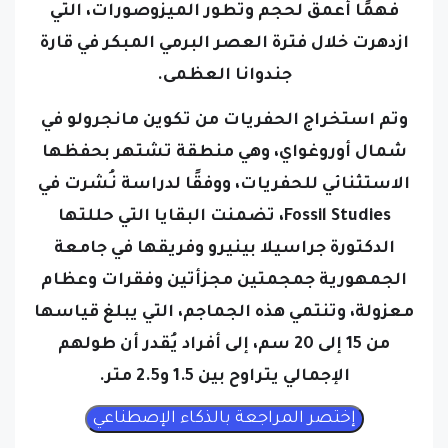
ازدهرت خلال فترة العصر البرمي المبكر في قارة
جندوانا العظمى.
وتم استخراج الحفريات من تكوين مانجرولو في
شمال أوروغواي، وهي منطقة تشتهر بحفظها
الاستثنائي للحفريات، ووفقًا لدراسة نُشرت في
Fossil Studies، تضمنت البقايا التي حللتها
الدكتورة جراسيلا بينيرو وفريقها في جامعة
الجمهورية جمجمتين مجزأتين وفقرات وعظام
معزولة، وتنتمي هذه الجماجم، التي يبلغ قياسها
من 15 إلى 20 سم، إلى أفراد يُقدر أن طولهم
الإجمالي يتراوح بين 1.5 و2.5 متر.
ويتحدى هذا الاكتشاف التفسيرات السابقة