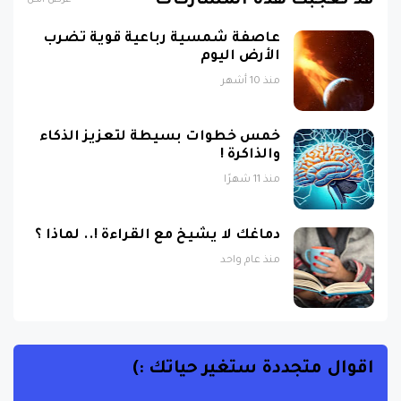
عاصفة شمسية رباعية قوية تضرب
الأرض اليوم
منذ 10 أشهر
خمس خطوات بسيطة لتعزيز الذكاء
والذاكرة !
منذ 11 شهرًا
دماغك لا يشيخ مع القراءة !.. لماذا ؟
منذ عام واحد
اقوال متجددة ستغير حياتك :)
الحياة هي ما يحدث عندما تكون مشغولاً بوضع خطط