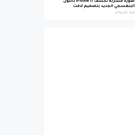
صورة مسربة تكشف iPhone 17 باللون
البنفسجي الجديد بتصميم لافت
منذ عام واحد