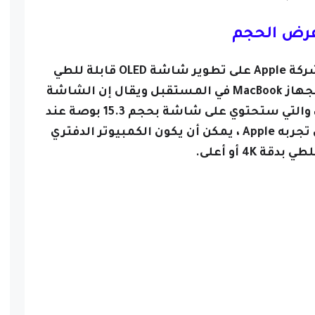
رض الحجم
وفقًا للشائعات الأخيرة ، تعمل شركة Apple على تطوير شاشة OLED قابلة للطي
مقاس 20 بوصة يمكن تصميمها لجهاز MacBook في المستقبل ويقال إن الشاشة
تبلغ 20.25 بوصة على وجه التحديد ، والتي ستحتوي على شاشة بحجم 15.3 بوصة عند
طيها وبحجم 20 بوصة تقريبًا الذي تجربه Apple ، يمكن أن يكون الكمبيوتر الدفتري
بدقة 4K أو أعلى.