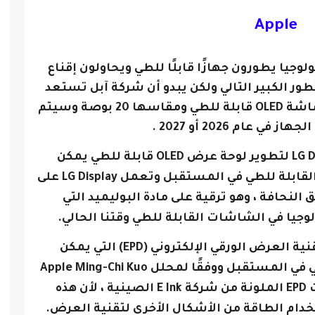
Apple
وجيا يطورون جهازًا قابلًا للطي ويحاولون إقناع
ور الكبير التالي ولكن يبدو أن شركة آبل تستعد
أيضاً للكشف عن جهاز ماك بوك بشاشة OLED قابلة للطي ومقاسها 20 بوصة وسيتم
ي عام 2026 أو 2027 .
ويشاع أن Apple تعمل مع LG Display لتطوير لوحة عرض OLED قابلة للطي يمكن
استخدامها لأجهزة MacBook و iPad القابلة للطي في المستقبل وتعمل LG Display على
لنحافة ، وهو ترقية على مادة البوليميد التي
يا في الشاشات القابلة للطي وقتنا الحالي.
وتقوم شركة آبل أيضًا باختبار تقنية العرض الورقي الإلكتروني (EPD) التي يمكن
استخدامها في الأجهزة القابلة للطي في المستقبل ووفقًا لمحلل Apple Ming-Chi Kuo
يمكن أن تستخدم Apple شاشات EPD الملونة من شركة E Ink الصينية ، لأن هذه
خدام الطاقة من الأشكال الأخرى لتقنية العرض.