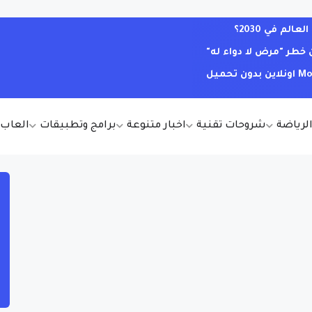
لم في 2030؟
خطر "مرض لا دواء له"
الرياضة
شروحات تقنية
اخبار متنوعة
برامج وتطبيقات
العاب أ