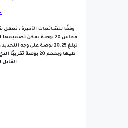
ع
القابل للطي 