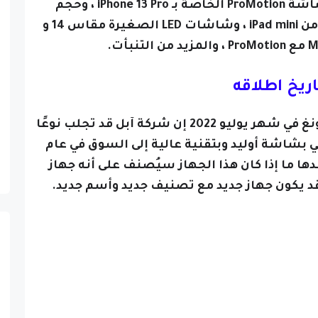
Apple ولقد تنبأ بشكل صحيح بشاشة ProMotion الخاصة بـ iPhone 13 Pro ، وحجم
العرض والإطارات للجيل السادس من iPad mini ، وشاشات LED الصغيرة مقاس 14 و
اريخ اطلاقه
قال محلل لشاشات العرض روس يونغ في شهر يوليو 2022 إن شركة آبل قد تجلب نوعًا
 بشاشة أوليد وبتقنية عالية إلى السوق في عام
لتضويح بعدها ما إذا كان هذا الجهاز سيُصنف على أنه جهاز