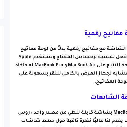
 مفاتيح رقمية
لشاشة مع مفاتيح رقمية بدلاً من لوحة مفاتيح
فعلية ، وربما تستخدم Apple ردود فعل لمسية لإحساس المفتاح وتستخدم Apple
بالفعل ردود الفعل اللمسية على لوحة التتبع على MacBook Air و MacBook Pro لمحاكاة
شابه لجهاز العرض بالكامل للنقر بسهولة على
وحة المفاتيح.
ة الشائعات
حتى الآن سمعنا فقط عن جهاز MacBook بشاشة قابلة للطي من مصدر واحد ، روس
يقدم لنا غالبًا نظرة ثاقبة حول خطط شاشات