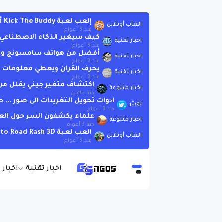
إلعب لعبة Kick The Buddy أونلاين بدون تحميل
العاب أونلاين
منذ 3 أعوام
كيف سيغير الذكاء الاصطناعي العا
اخبار تقنية
منذ 3 أعوام
أفضل من هواتف سامسونج وهوات
اخبار تقنية
منذ 3 أعوام
يحرف القران ويعطي معلومات خاطئة .. لاتسأ
اخبار تقنية
منذ 3 أعوام
إكتشاف متغير جيني يقلل من 
اخبار متنوعة
منذ عامين
ادوات تحويل التغريدات الى صور ..
تويتر
منذ 3 أعوام
علماء يكشفون السر حول الع
اخبار متنوعة
منذ 3 أعوام
العب لعبة Moto Road Rash 3D اونلاين بدون تحميل
العاب أونلاين
منذ 3 أعوام
اخبار تقنية
اخبار 