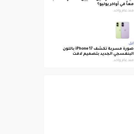
معاً في أواخر يوليو؟
منذ عام واحد
ابل
صورة مسربة تكشف iPhone 17 باللون
البنفسجي الجديد بتصميم لافت
منذ عام واحد