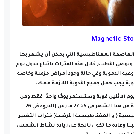
Magnetic St
مارس الأرض العاصفة المغناطيسية التي يمكن أن يشعر بها
صي الأطباء خلال هذه الفترات باتباع جدول نوم
وعية الدموية وفي حالة وجود أمراض مزمنة وخاصة
وية يجب حمل جميع الأدوية اللازمة معك.
 الاثنين قوية وستستمر يومًا واحدًا فقط ومن
المتوقع حدوث العواصف القادمة من هذا الشهر في 25-27 مارس (الذروة في 26
ية (أو المغناطيسية الأرضية) فترات التغيير
بنا وعادة ما تكون ناتجة عن زيادة نشاط الشمس