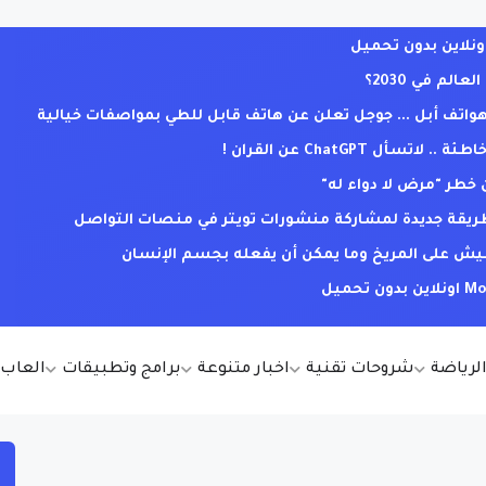
لم في 2030؟
ف أبل ... جوجل تعلن عن هاتف قابل للطي بمواصفات خيالية
ل ChatGPT عن القران !
خطر "مرض لا دواء له"
. طريقة جديدة لمشاركة منشورات تويتر في منصات التواصل
يش على المريخ وما يمكن أن يفعله بجسم الإنسان
الرياضة
شروحات تقنية
اخبار متنوعة
برامج وتطبيقات
العاب أ