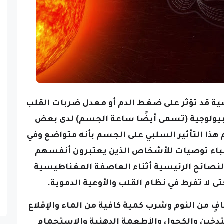
ية قد تؤثر على ضغط الدم أو معدل ضربات القلب
البيولوجية (تسمى أيضًا ساعة الجسم) لدى بعض
ا التأثير السلبي على الجسم بأنه متواضع
وفي
باء توصيات للأشخاص الذين يعتبرون أنفسهم
نصائح الرئيسية أثناء العاصفة المغناطيسية
 لا تفرط في نظام القلب والأوعية الدموية.
ٍ من النوم وشرب كمية كافية من الماء والإقلاع
لتدخين والكحول والأطعمة الدهنية والاستحمام