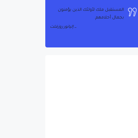
المستقبل ملك لأولئك الذين يؤمنون
بجمال أحلامهم.
إليانور روزفلت