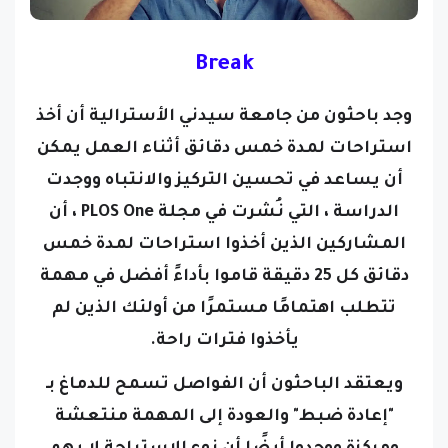
Break
وجد باحثون من جامعة سيدني الأسترالية أن أخذ
استراحات لمدة خمس دقائق أثناء العمل يمكن
أن يساعد في تحسين التركيز والانتباه ووجدت
الدراسة ، التي نُشرت في مجلة PLOS One ، أن
المشاركين الذين أخذوا استراحات لمدة خمس
دقائق كل 25 دقيقة قاموا بأداءً أفضل في مهمة
تتطلب اهتمامًا مستمرًا من أولئك الذين لم
يأخذوا فترات راحة.
ويعتقد الباحثون أن الفواصل تسمح للدماغ بـ
"إعادة ضبط" والعودة إلى المهمة منتعشة