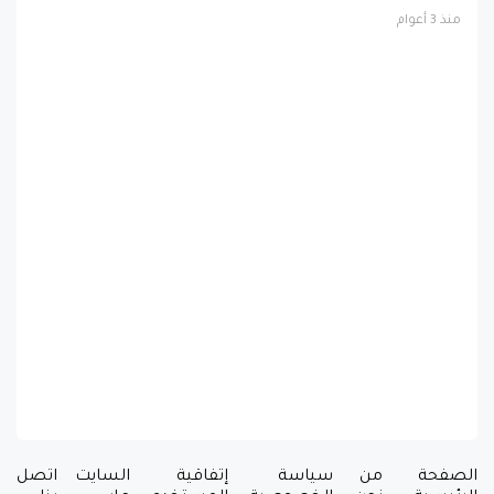
منذ 3 أعوام
الصفحة
من
سياسة
إتفاقية
السايت
اتصل