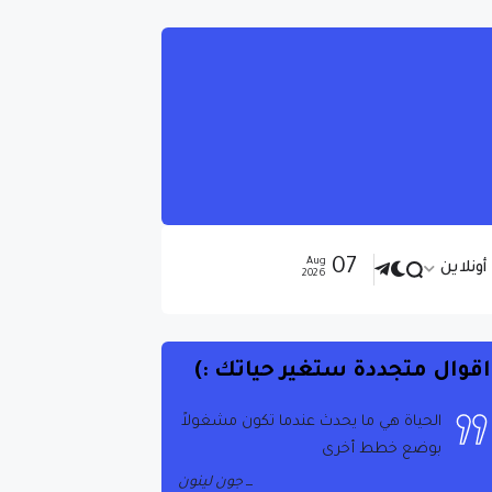
07
Aug
ونلاين
2026
اقوال متجددة ستغير حياتك :)
انشر الحب حينما كنت. لا تدع أحد يأتي
إليك أبدًا دون أن يغادر سعيدًا
تيريزا الأم