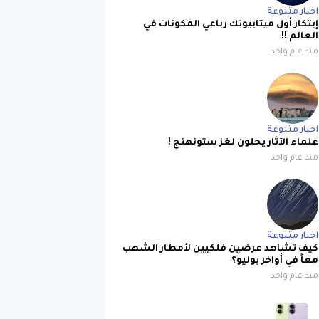
اخبار متنوعة
إبتكار أول ميتابيوتك رباعي المكونات في
العالم !!
منذ عام واحد
اخبار متنوعة
علماء الآثار يحلون لغز ستونهنج !
منذ عام واحد
اخبار متنوعة
كيف تشاهد عرضين فلكيين لأمطار الشهب
معاً في أواخر يوليو؟
منذ عام واحد