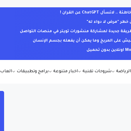
ل ChatGPT عن القران !
خطر "مرض لا دواء له"
. طريقة جديدة لمشاركة منشورات تويتر في منصات التواصل
يش على المريخ وما يمكن أن يفعله بجسم الإنسان
الرياضة
شروحات تقنية
اخبار متنوعة
برامج وتطبيقات
العاب أ