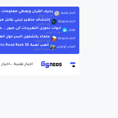
يحرف القران ويعطي معلومات خاطئة .. لاتسأ
اخبار تقنية
منذ 3 أعوام
إكتشاف متغير جيني يقلل من 
اخبار متنوعة
منذ عامين
ادوات تحويل التغريدات الى صور ..
تويتر
منذ 3 أعوام
علماء يكشفون السر حول الع
اخبار متنوعة
منذ 3 أعوام
العب لعبة Moto Road Rash 3D اونلاين بدون تحميل
العاب أونلاين
منذ 3 أعوام
اخبار تقنية
اخبار 