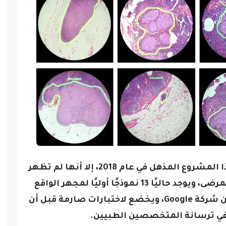
وبينما كشفت جوجل لأول مرة عن هذا المشروع المذهل في عام 2018، إلا أنها لم تظهر
لأول مرة بعد في مجال تشخيص المرضى، ويوجد حاليًا 13 نموذجًا أوليًا لمجهر الواقع
المعزز المزود بالذكاء الاصطناعي من شركة Google، ويخضع لاختبارات صارمة قبل أن
ي ترسانة المتخصصين الطبيين.