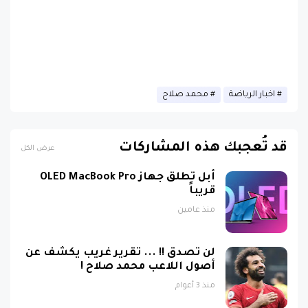
اخبار الرياضة
محمد صلاح
قد تُعجبك هذه المشاركات
عرض الكل
أبل تطلق جهاز OLED MacBook Pro
قريباً
منذ عامين
لن تصدق !! ... تقرير غريب يكشف عن
أصول اللاعب محمد صلاح !
منذ 3 أعوام