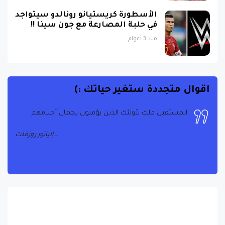
الأسطورة كريستيانو رونالدو سيتواجد
في حلبة المصارعة مع جون سينا !!
منذ 3 أعوام
اقوال متجددة ستغير حياتك :)
المستقبل ملك لأولئك الذين يؤمنون بجمال أحلامهم.
الحياة هي ما يحدث عندما تكون مشغولاً بوضع خطط
أخرى
إليانور روزفلت
جون لينون