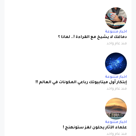
اخبار متنوعة
دماغك لا يشيخ مع القراءة !.. لماذا ؟
منذ عام واحد
اخبار متنوعة
إبتكار أول ميتابيوتك رباعي المكونات في العالم !!
منذ عام واحد
اخبار متنوعة
علماء الآثار يحلون لغز ستونهنج !
منذ عام واحد