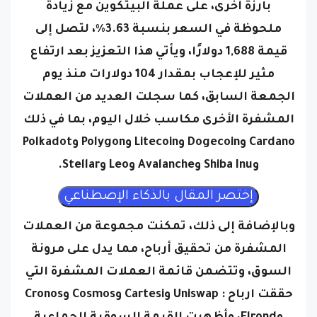
بارزة أخرى، على عملة البيتكوين مع زيادة
ملحوظة في السعر بنسبة 3.63٪، لتصل إلى
قيمة 1,688 دولارًا، ويأتي هذا التعزيز بعد ارتفاع
مثير للإعجاب بمقدار 104 دولارات منذ يوم
الجمعة السابق، كما سجلت العديد من العملات
المشفرة الأخرى مكاسب خلال اليوم، بما في ذلك
Cardano وDogecoin وLitecoin وPolygon وPolkadot
وShiba Inu وAvalanche وLeo وStellar.
وبالإضافة إلى ذلك، تمكنت مجموعة من العملات
المشفرة من تحقيق أرباح، مما يدل على مرونة
السوق، وتتضمن قائمة العملات المشفرة التي
حققت ارباح : Uniswap وCartesi وCosmos وCronos