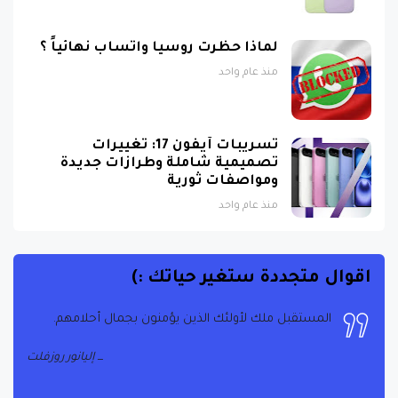
لماذا حظرت روسيا واتساب نهائياً ؟
منذ عام واحد
تسريبات آيفون 17: تغييرات
تصميمية شاملة وطرازات جديدة
ومواصفات ثورية
منذ عام واحد
اقوال متجددة ستغير حياتك :)
المستقبل ملك لأولئك الذين يؤمنون بجمال أحلامهم.
إليانور روزفلت