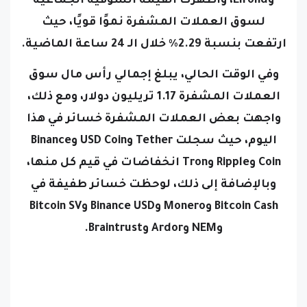
وElrond،
وأظهرت القيمة السوقية الجماعية
لسوق العملات المشفرة نموًا قويًا، حيث
ارتفعت بنسبة 2.29٪ خلال الـ 24 ساعة الماضية.
وفي الوقت الحالي، يبلغ إجمالي رأس مال سوق
العملات المشفرة 1.17 تريليون دولار،
ومع ذلك،
واجهت بعض العملات المشفرة خسائر في هذا
اليوم، حيث سجلت Tether وUSD Coin وBinance
Coin وRipple وTron انخفاضات في قيم كل منها،
وبالإضافة إلى ذلك، لوحظت خسائر طفيفة في
Bitcoin Cash وMonero وBinance USD وBitcoin SV
وNEM وArdor وBraintrust.