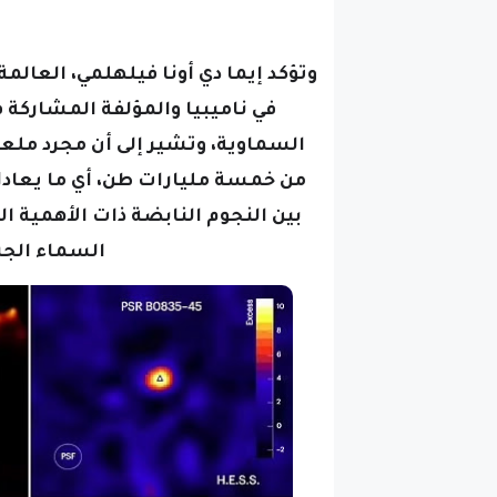
في ناميبيا والمؤلفة المشاركة ف
السماوية، وتشير إلى أن مجرد ملعق
من خمسة مليارات طن، أي ما يعادل حوالي 900 مرة كتلة الهرم الأ
بين النجوم النابضة ذات الأهمية ا
السماء الجن