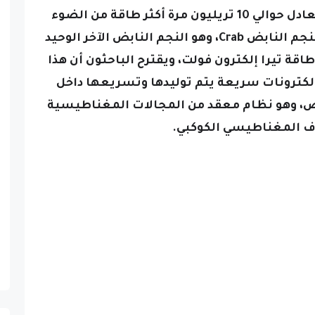
تيرا إلكترون فولت (TeV)، وهو ما يعادل حوالي 10 تريليون مرة أكثر طاقة من الضوء
المرئي، وهذا يتجاوز إنتاج الطاقة للنجم النابض Crab، وهو النجم النابض الآخر الوحيد
طاقة تيرا إلكترون فولت،
ويقترح الباحثون أن هذا
لكترونات سريعة يتم توليدها وتسريعها داخل
ض، وهو نظام معقد من المجالات المغناطيسية
ف المغناطيسي الكوكبي.