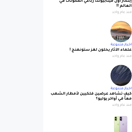
إبتكار أول ميتابيوتك رباعي المكونات في
العالم !!
منذ عام واحد
اخبار متنوعة
علماء الآثار يحلون لغز ستونهنج !
منذ عام واحد
اخبار متنوعة
كيف تشاهد عرضين فلكيين لأمطار الشهب
معاً في أواخر يوليو؟
منذ عام واحد