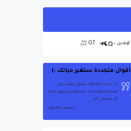
07
Aug
ونلاين
2026
اقوال متجددة ستغير حياتك :)
إذا حددت أهدافك بشكل يبعث على
السخرية وفشلت ، فستفشل فوق نجاح
أي شخص آخر
جيمس كاميرون