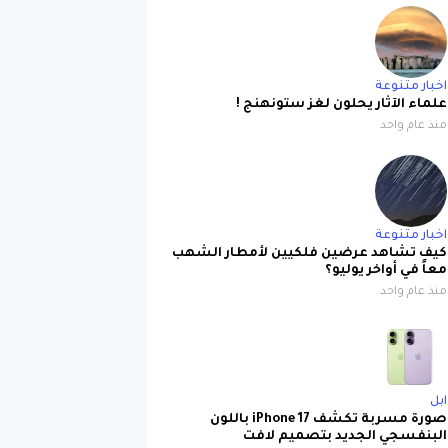
اخبار متنوعة
علماء الآثار يحلون لغز ستونهنج !
منذ عام واحد
اخبار متنوعة
كيف تشاهد عرضين فلكيين لأمطار الشهب
معاً في أواخر يوليو؟
منذ عام واحد
ابل
صورة مسربة تكشف iPhone 17 باللون
البنفسجي الجديد بتصميم لافت