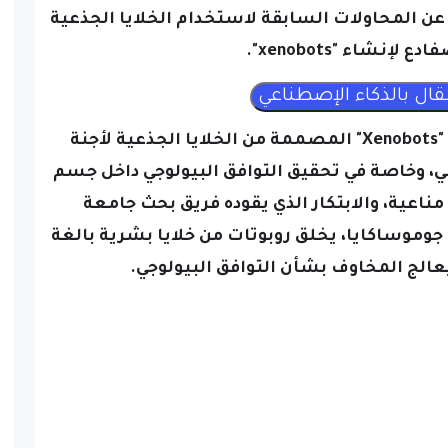
عن المحاولات السابقة لاستخدام الخلايا الجذعية
 لإنشاء "xenobots".
وواجهت المحاولات السابقة، مثل "Xenobots" المصممة من الخلايا الجذعية لأجنة
ي، وخاصة في تحقيق التوافق البيولوجي داخل جسم
مناعية،
والابتكار الذي يقوده فريق بحث جامعة
 جوموساكايا، يخلق روبوتات من خلايا بشرية بالغة
يعالج المخاوف بشأن التوافق البيولوجي.