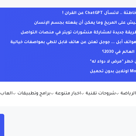
ل ChatGPT عن القران !
يش على المريخ وما يمكن أن يفعله بجسم الإنسان
. طريقة جديدة لمشاركة منشورات تويتر في منصات التواصل
ف أبل ... جوجل تعلن عن هاتف قابل للطي بمواصفات خيالية
لم في 2030؟
خطر "مرض لا دواء له"
الرياضة
شروحات تقنية
اخبار متنوعة
برامج وتطبيقات
العاب أ