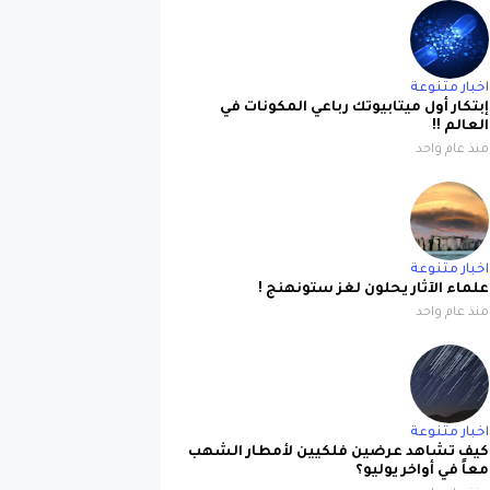
اخبار متنوعة
إبتكار أول ميتابيوتك رباعي المكونات في
العالم !!
منذ عام واحد
اخبار متنوعة
علماء الآثار يحلون لغز ستونهنج !
منذ عام واحد
اخبار متنوعة
كيف تشاهد عرضين فلكيين لأمطار الشهب
معاً في أواخر يوليو؟