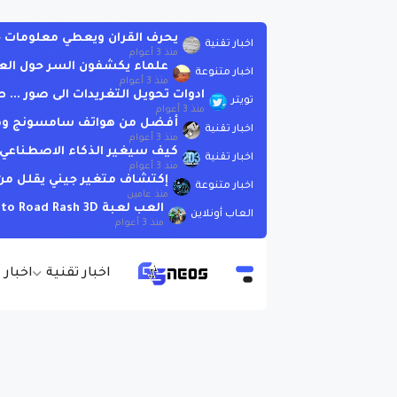
يحرف القران ويعطي معلومات خاطئة .. لاتسأ
اخبار تقنية
منذ 3 أعوام
علماء يكشفون السر حول الع
اخبار متنوعة
منذ 3 أعوام
ادوات تحويل التغريدات الى صور ..
تويتر
منذ 3 أعوام
أفضل من هواتف سامسونج وهوات
اخبار تقنية
منذ 3 أعوام
كيف سيغير الذكاء الاصطناعي العا
اخبار تقنية
منذ 3 أعوام
إكتشاف متغير جيني يقلل من 
اخبار متنوعة
منذ عامين
العب لعبة Moto Road Rash 3D اونلاين بدون تحميل
العاب أونلاين
منذ 3 أعوام
اخبار تقنية
اخبار 