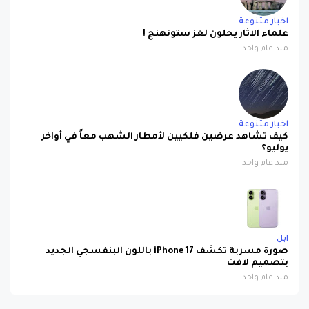
اخبار متنوعة
علماء الآثار يحلون لغز ستونهنج !
منذ عام واحد
اخبار متنوعة
كيف تشاهد عرضين فلكيين لأمطار الشهب معاً في أواخر
يوليو؟
منذ عام واحد
ابل
صورة مسربة تكشف iPhone 17 باللون البنفسجي الجديد
بتصميم لافت
منذ عام واحد