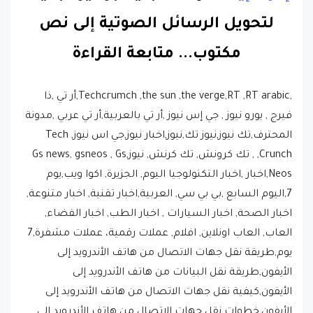
لتحويل الرسائل الصوتية إلى نص
مكتوب.
..
متابعة القراءة
,Techcrumch ,the sun ,the verge,RT ,RT arabic,أر تي ,ذا
فيرج , يورو نيوز , جي إس نيوز ,أر تي بالعربية,أر تي عربي ,مدونة
المحترف,تك نيوز,نيوز تك,نيوز,اخبار نيوز,جي اس نيوز, Tech
Crunch, , تك كرونش, تك كرنش, نيوز,Gs news, gsneos , Gs
Neos,اخبار ,اخبار التكنولوجيا اليوم, الجزيرة, اكوا ويب,يوم
7,اليوم السابع ,بي بي سي, العربية,اخبار تقنية, اخبار متنوعة,
اخبار الصحة, اخبار السيارات , اخبار الطب, اخبار الفضاء,
العاب, العاب اونلاين, افلام, عملات رقمية، عملات مشفرة,7
يوم,طريقة نقل جهات الاتصال من هاتف الأندرويد إلى
الأيفون,طريقة نقل البيانات من هاتف الأندرويد إلى
الأيفون,كيفية نقل جهات الاتصال من هاتف الأندرويد إلى
الأيفون,خطوات نقل جهات الاتصال من هاتف الأندرويد إلى