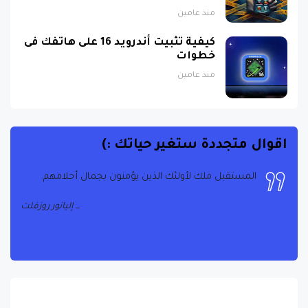
منذ عامين
كيفية تثبيت أندرويد 16 على هاتفك فى
خطوات
منذ عامين
اقوال متجددة ستغير حياتك :)
المستقبل ملك لأولئك الذين يؤمنون بجمال أحلامهم.
إليانور روزفلت