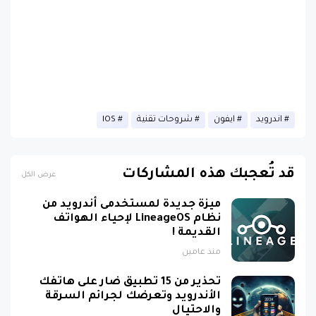
اندرويد
ايفون
شروحات تقنية
IOS
قد تُعجبك هذه المشاركات
عرض الكل
ميزة جديدة لمستخدمى أندرويد من
نظام LineageOS لإحياء الهواتف
القديمة !
منذ عامين
تحذير من 15 تطبيق ضار على هاتفك
الأندرويد وتعرضك لجرائم السرقة
والاحتيال