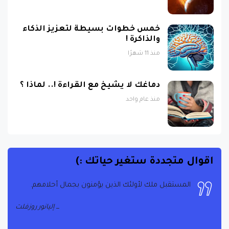
خمس خطوات بسيطة لتعزيز الذكاء
والذاكرة !
منذ 11 شهرًا
دماغك لا يشيخ مع القراءة !.. لماذا ؟
منذ عام واحد
اقوال متجددة ستغير حياتك :)
الحياة هي ما يحدث عندما تكون مشغولاً بوضع خطط
أخرى
جون لينون