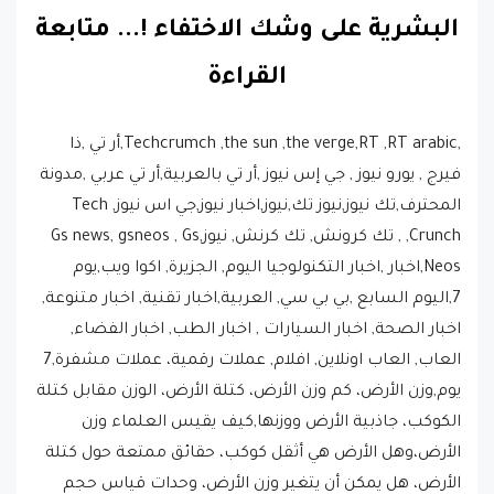
البشرية على وشك الاختفاء !.
..
متابعة
القراءة
,Techcrumch ,the sun ,the verge,RT ,RT arabic,أر تي ,ذا
فيرج , يورو نيوز , جي إس نيوز ,أر تي بالعربية,أر تي عربي ,مدونة
المحترف,تك نيوز,نيوز تك,نيوز,اخبار نيوز,جي اس نيوز, Tech
Crunch, , تك كرونش, تك كرنش, نيوز,Gs news, gsneos , Gs
Neos,اخبار ,اخبار التكنولوجيا اليوم, الجزيرة, اكوا ويب,يوم
7,اليوم السابع ,بي بي سي, العربية,اخبار تقنية, اخبار متنوعة,
اخبار الصحة, اخبار السيارات , اخبار الطب, اخبار الفضاء,
العاب, العاب اونلاين, افلام, عملات رقمية، عملات مشفرة,7
يوم,وزن الأرض، كم وزن الأرض، كتلة الأرض، الوزن مقابل كتلة
الكوكب، جاذبية الأرض ووزنها,كيف يقيس العلماء وزن
الأرض،وهل الأرض هي أثقل كوكب، حقائق ممتعة حول كتلة
الأرض، هل يمكن أن يتغير وزن الأرض، وحدات قياس حجم