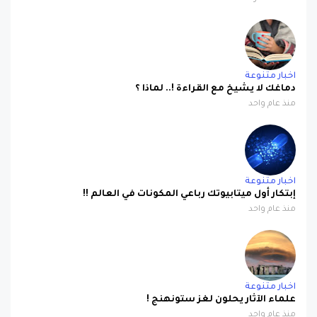
اخبار متنوعة
دماغك لا يشيخ مع القراءة !.. لماذا ؟
منذ عام واحد
اخبار متنوعة
إبتكار أول ميتابيوتك رباعي المكونات في العالم !!
منذ عام واحد
اخبار متنوعة
علماء الآثار يحلون لغز ستونهنج !
منذ عام واحد