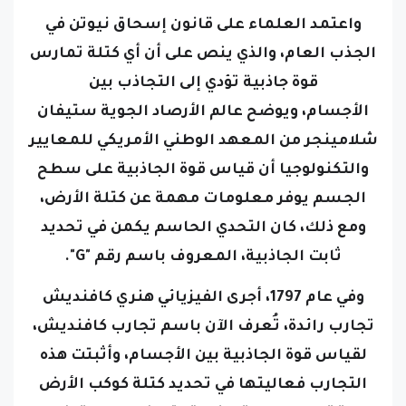
واعتمد العلماء على قانون إسحاق نيوتن في
الجذب العام، والذي ينص على أن أي كتلة تمارس
قوة جاذبية تؤدي إلى التجاذب بين
الأجسام،
ويوضح عالم الأرصاد الجوية ستيفان
شلامينجر من المعهد الوطني الأمريكي للمعايير
والتكنولوجيا أن قياس قوة الجاذبية على سطح
الجسم يوفر معلومات مهمة عن كتلة الأرض،
ومع ذلك، كان التحدي الحاسم يكمن في تحديد
ثابت الجاذبية، المعروف باسم رقم "G".
وفي عام 1797، أجرى الفيزيائي هنري كافنديش
تجارب رائدة، تُعرف الآن باسم تجارب كافنديش،
لقياس قوة الجاذبية بين الأجسام، وأثبتت هذه
التجارب فعاليتها في تحديد كتلة كوكب الأرض