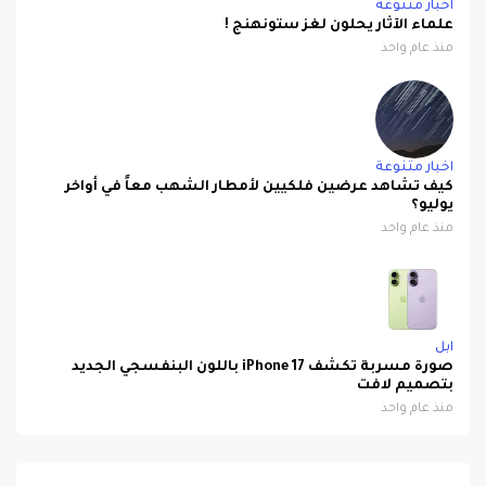
اخبار متنوعة
علماء الآثار يحلون لغز ستونهنج !
منذ عام واحد
اخبار متنوعة
كيف تشاهد عرضين فلكيين لأمطار الشهب معاً في أواخر
يوليو؟
منذ عام واحد
ابل
صورة مسربة تكشف iPhone 17 باللون البنفسجي الجديد
بتصميم لافت
منذ عام واحد