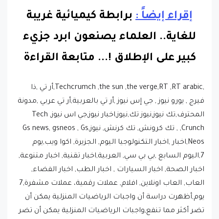
إقراء إيضاً :
برابطة كيميائية غريبة
للغاية.. العلماء يصنعون ابرد جزيء
كبير على الإطلاق !.
..
متابعة القراءة
,Techcrumch ,the sun ,the verge,RT ,RT arabic,أر تي ,ذا
فيرج , يورو نيوز , جي إس نيوز ,أر تي بالعربية,أر تي عربي ,مدونة
المحترف,تك نيوز,نيوز تك,نيوز,اخبار نيوز,جي اس نيوز, Tech
Crunch, , تك كرونش, تك كرنش, نيوز,Gs news, gsneos , Gs
Neos,اخبار ,اخبار التكنولوجيا اليوم, الجزيرة, اكوا ويب,يوم
7,اليوم السابع ,بي بي سي, العربية,اخبار تقنية, اخبار متنوعة,
اخبار الصحة, اخبار السيارات , اخبار الطب, اخبار الفضاء,
العاب, العاب اونلاين, افلام, عملات رقمية، عملات مشفرة,7
يوم,أظهرت دراسة أن واجبات الرياضيات المنزلية يمكن أن
تضر أكثر مما تنفع,واجبات الرياضيات المنزلية يمكن أن تضر