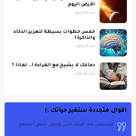
الأرض اليوم
منذ 10 أشهر
خمس خطوات بسيطة لتعزيز الذكاء
والذاكرة !
منذ 11 شهرًا
دماغك لا يشيخ مع القراءة !.. لماذا ؟
منذ عام واحد
اقوال متجددة ستغير حياتك :)
المستقبل ملك لأولئك الذين يؤمنون بجمال أحلامهم.