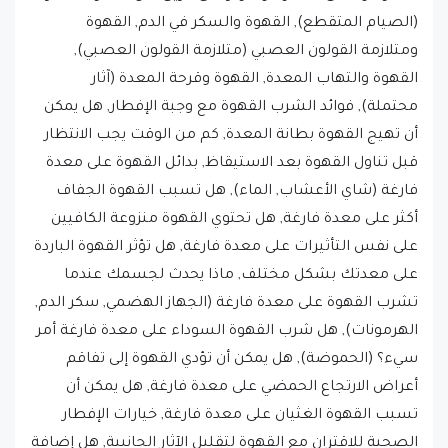
(الصيام المتقطع), القهوة والسكر في الدم, القهوة
ومتلازمة القولون العصبي (متلازمة القولون العصبي),
القهوة والتهاب المعدة, القهوة وقرحة المعدة (آثار
محتملة), فوائد الشرب القهوة مع وجبة الإفطار, هل يمكن
أن تهيج القهوة بطانة المعدة, كم من الوقت يجب الانتظار
قبل تناول القهوة بعد الاستيقاظ, بدائل القهوة على معدة
فارغة (شاي الأعشاب, الماء), هل تسبب القهوة الجفاف
أكثر على معدة فارغة, هل تحتوي القهوة منزوعة الكافيين
على نفس التأثيرات على معدة فارغة, هل تؤثر القهوة الباردة
على معدتك بشكل مختلف, ماذا يحدث لجسمك عندما
تشرب القهوة على معدة فارغة (الجهاز الهضمي, سكر الدم,
الهرمونات), هل شرب القهوة السوداء على معدة فارغة أمر
سيء؟ (الحموضة), هل يمكن أن تؤدي القهوة إلى تفاقم
أعراض الارتجاع الحمضي على معدة فارغة, هل يمكن أن
تسبب القهوة الغثيان على معدة فارغة, خيارات الإفطار
الصحية للاقتران مع القهوة لتقليل الآثار الجانبية, هل إضافة