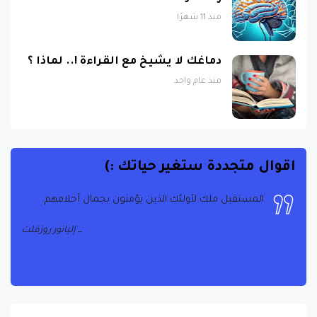
منذ 11 شهرًا
دماغك لا يشيخ مع القراءة !.. لماذا ؟
منذ عام واحد
اقوال متجددة ستغير حياتك :)
المستقبل ملك لأولئك الذين يؤمنون بجمال أحلامهم.
إليانور روزفلت