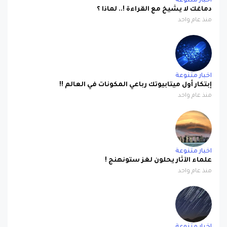
اخبار متنوعة
دماغك لا يشيخ مع القراءة !.. لماذا ؟
منذ عام واحد
اخبار متنوعة
إبتكار أول ميتابيوتك رباعي المكونات في العالم !!
منذ عام واحد
اخبار متنوعة
علماء الآثار يحلون لغز ستونهنج !
منذ عام واحد