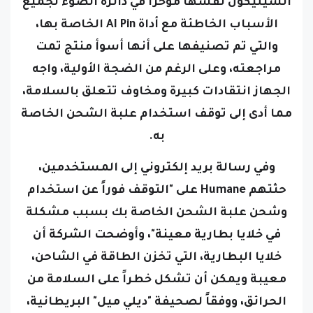
السيليكون نفسها مؤخراً في دائرة الضوء لجميع
الأسباب الخاطئة مع أداة AI Pin الخاصة بها،
والتي تم تصنيفها على أنها أسوأ منتج تمت
مراجعته، وعلى الرغم من الضجة الأولية، واجه
الجهاز انتقادات كبيرة ومخاوف تتعلق بالسلامة،
مما أدى إلى توقف استخدام علبة الشحن الخاصة
به.
وفي رسالة بريد إلكتروني إلى المستخدمين،
حثتهم Humane على "التوقف فوراً عن استخدام
وشحن علبة الشحن الخاصة بك بسبب مشكلة
في خلايا بطارية معينة"، وأوضحت الشركة أن
خلايا البطارية، التي تخزن الطاقة في الشاحن،
معيبة ويمكن أن تشكل خطراً على السلامة من
الحرائق، ووفقاً لصحيفة "ديلي ميل" البريطانية،