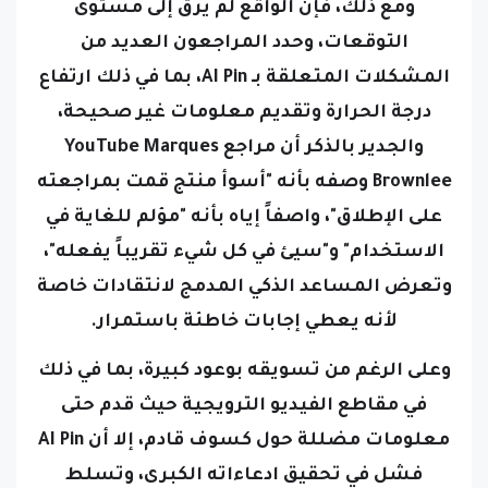
ومع ذلك، فإن الواقع لم يرق إلى مستوى
التوقعات، وحدد المراجعون العديد م
ن
المشكلات المتعلقة بـ AI Pin، بما في ذلك ارتفاع
درجة الحرارة وتقديم معلومات غير صحيحة،
والجدير بالذكر أن مراجع YouTube Marques
Brownlee وصفه بأنه "أسوأ منتج قمت بمراجعته
على الإطلاق"، واصفاً إياه بأنه "مؤلم للغاية في
الاستخدام" و"سيئ في كل شيء تقريباً يفعله"،
وتعرض المساعد الذكي المدمج لانتقادات خاصة
لأنه يعطي إجابات خاطئة باستمرار.
وعلى الرغم من تسويقه بوعود كبيرة، بما في ذلك
في مقاطع الفيديو الترويجية حيث قدم حتى
معلومات مضللة حول كسوف قادم، إلا أن AI Pin
فشل في تحقيق ادعاءاته الكبرى، وتسلط