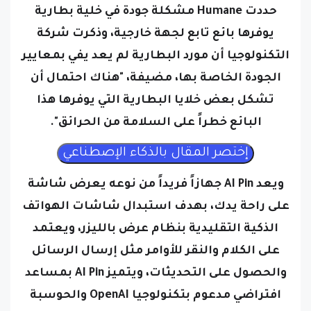
حددت Humane مشكلة جودة في خلية بطارية
يوفرها بائع تابع لجهة خارجية، وذكرت شركة
التكنولوجيا أن مورد البطارية لم يعد يفي بمعايير
الجودة الخاصة بها، مضيفة، "هناك احتمال أن
تشكل بعض خلايا البطارية التي يوفرها هذا
البائع خطراً على السلامة من الحرائق".
ويعد AI Pin جهازاً فريداً من نوعه يعرض شاشة
على راحة يدك، بهدف استبدال شاشات الهواتف
الذكية التقليدية بنظام عرض بالليزر، ويعتمد
على الكلام والنقر للأوامر مثل إرسال الرسائل
والحصول على التحديثات، ويتميز AI Pin بمساعد
افتراضي مدعوم بتكنولوجيا OpenAI والحوسبة