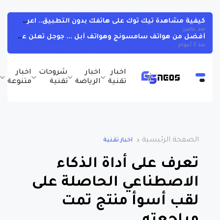
كيفية مشاهدة تيك توك على هاتفك بدون التطبيق.. اعرف الخطوات
منذ عامين
أفضل من هواتف سامسونج وهواتف أبل ... جوجل تعلن عن هاتف قابل للطي بمواصفات خيالية
منذ 3 أعوام
اخبار
اخبار
شروحات
اخبار
ب
تقنية
الرياضة
تقنية
متنوعة
و
الصفحة الرئيسية
اخبار تقنية
تعرف على أداة الذكاء
الاصطناعي الحاصلة على
لقب أسوأ منتج تمت