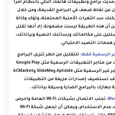
ون عن نقاط ضعف في البرامج القديمة، ومن خلال
نك سد الثغرات الأمنية المحتملة، وتؤكد وكالة
نه على الرغم من أن هذه الطريقة ليست مضمونة، إلا أنها تقلل
ين على مكالماتك ورسائلك النصية وبياناتك،
هجمات التصيد الاحتيالي.
للتقليل من خطر تنزيل البرامج
الضارة، قم دائماً بتثبيت التطبيقات من متاجر التطبيقات الرسمية مثل Google Play
ومتجر تطبيقات Apple، وتجنب المتاجر غير الرسمية مثل Aptoide وSlideMe وACMarket
بيقات Amazon، حيث قد تستضيف إصدارات مزيفة من التطبيقات
جهازك بالبرامج الضارة وسرقة بياناتك.
تجنب الاتصال بشبكات Wi-Fi العامة واحرص
على إيقاف تشغيل Bluetooth عند عدم الاستخدام، ويمكن أن تجعل شبكة Wi-Fi
العامة جهازك عرضة لهجمات KRACK، والتي تستغل نقاط ضعف التشفير لسرقة