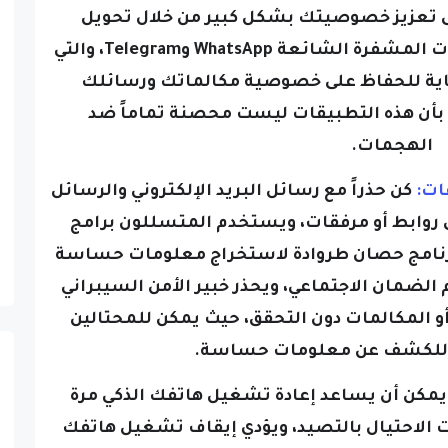
اتصالاتك إلى رمز، وتشمل التطبيقات المشفرة الشائعة WhatsApp وTelegram، والتي
لنهاية للحفاظ على خصوصية مكالماتك ورسائلك
م بأن هذه التطبيقات ليست محصنة تماماً ضد
الهجمات.
كن حذراً مع رسائل البريد الإلكتروني والرسائل
ى روابط أو مرفقات، ويستخدم المتسللون برامج
رنامج حصان طروادة لاستخراج معلومات حساسة
 الضمان الاجتماعي، ويحذر خبير الأمن السيبراني
 أو المكالمات دون التحقق، حيث يمكن للمحتالين
ا للكشف عن معلومات حساسة.
يمكن أن يساعد إعادة تشغيل هاتفك الذكي مرة
ت الاحتيال بالتصيد، ويؤدي إيقاف تشغيل هاتفك
ويب والتطبيقات المفتوحة، وتسجيل خروجك من