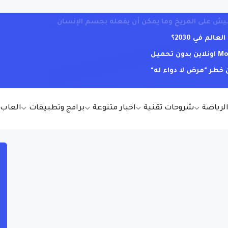
لم في 2030؟
خطر "مرض لا دواء له"
الرياضة
شروحات تقنية
اخبار متنوعة
برامج وتطبيقات
العاب أ