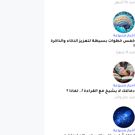
اخبار متنوعة
خمس خطوات بسيطة لتعزيز الذكاء والذاكرة
!
منذ 11 شهرًا
اخبار متنوعة
دماغك لا يشيخ مع القراءة !.. لماذا ؟
منذ عام واحد
اخبار متنوعة
إبتكار أول ميتابيوتك رباعي المكونات في
العالم !!