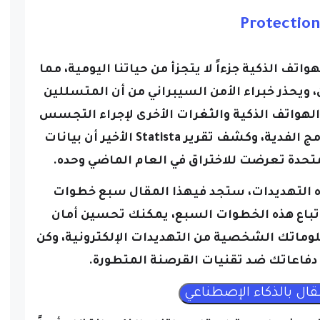
Protectio
تف الذكية جزءاً لا يتجزأ من حياتنا اليومية، مما
 ويحذر خبراء الأمن السيبراني من أن المتسللين
Wi-Fi وتطبيقات الهواتف الذكية والثغرات الأخرى لإجراء التجسس
الإلكتروني وسرقة الهوية ونشر برامج الفدية، وكشف تقرير Statista الأخير أن بيانات
ه التهديدات، ستجد فيهذا المقال سبع خطوات
اتباع هذه الخطوات السبع، يمكنك تحسين أمان
وماتك الشخصية من التهديدات الإلكترونية، وكن
 دفاعاتك ضد تقنيات القرصنة المتطورة.
حديث برامج وتطبيقات هاتفك الذكي بانتظام أمراً