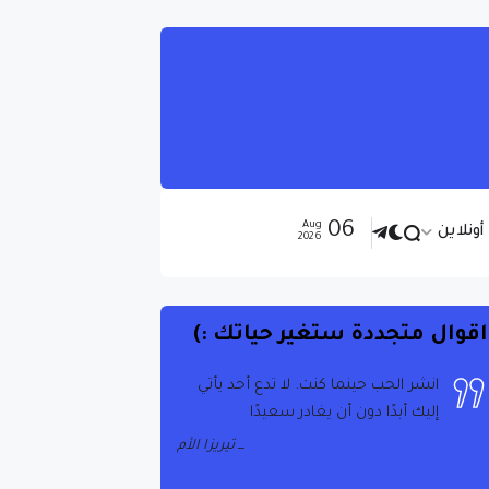
06
Aug
ونلاين
2026
اقوال متجددة ستغير حياتك :)
إذا حددت أهدافك بشكل يبعث على
السخرية وفشلت ، فستفشل فوق نجاح
أي شخص آخر
جيمس كاميرون