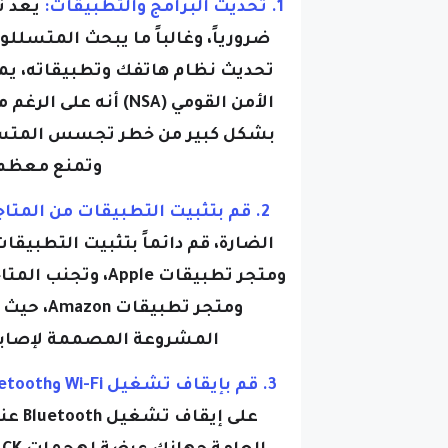
ضرورياً، وغالباً ما يبحث المتسلل
تحديث نظام هاتفك وتطبيقاته، يمك
الأمن القومي (NSA) أ
بشكل كبير من خطر تجسس المتسلل
وتمنع معظم 
2. قم بتثبيت التطبيقات من المتاجر الرسمية فقط:
ومتجر تط
المشروعة المصممة لإصابة 
3. قم بإيقاف تشغيل Wi-Fi وBluetooth: