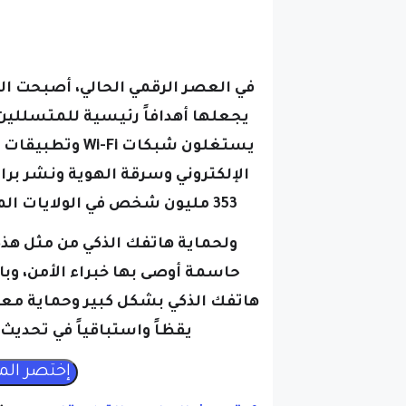
n
في العصر الرقمي الحالي، أصبحت الهوا
يجعلها أهدافاً رئيسية للمتسللين،
يستغلون شبكات 
353 مليون شخص في الولايات المتحدة تعرضت للاختراق في العام الماضي وحده.
ولحماية هاتفك الذكي من مثل هذ
حاسمة أوصى بها خبراء الأمن، وب
هاتفك الذكي بشكل كبير وحماية معل
يقظاً واستباقياً في تحديث
1. تحديث البرامج والتطبيقات:
يعد ت