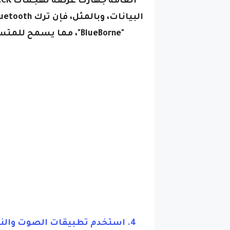
"BlueBorne"، مما يسم
4. استخدم تطبيقات الصوت والنص والبيانات المشفرة:
التطبيقات التي توفر التشفير إ