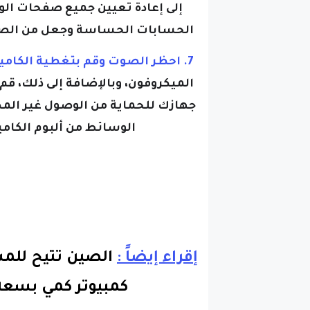
الحسابات الحساسة وجعل من الصعب
7. احظر الصوت وقم بتغطية الكاميرا:
الميكروفون، وبالإضافة إلى ذلك، قم
جهازك للحماية من الوصول غير الم
الوسائط من ألبوم الكامي
إقراء إيضاً :
الصين تتيح للم
كمبيوتر كمي بسعة 504 كيوب