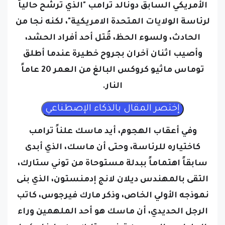
الأمريكي السابق دونالد ترامب "الذي ترشح حالياً
لرئاسة الولايات المتحدة الامريكية"، لكنه نجا من
الحادث، ولسوء الحظ، قُتل أحد أفراد الحشد،
وأصيب اثنان آخران بجروح خطيرة عندما أطلق
توماس ماثيو كروكس البالغ من العمر 20 عاماً
النار.
وفي أعقاب الهجوم، أيد ماسك علناً ترامب
كاختياره للرئاسة، وحتى أن ماسك، الذي أبدى
سابقاً اهتماماً ببدلة مستوحاة من توني ستارك،
التقى بالمهندس ديلان لانج إدمنستون، الذي بنى
نموذجه الأولي الخاص، وذكر مارك فيرجوس، كاتب
الرجل الحديدي، أن ماسك هو أحد الملهمين وراء