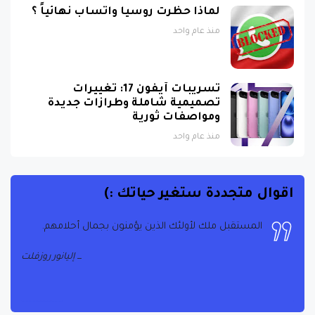
لماذا حظرت روسيا واتساب نهائياً ؟
منذ عام واحد
تسريبات آيفون 17: تغييرات
تصميمية شاملة وطرازات جديدة
ومواصفات ثورية
منذ عام واحد
اقوال متجددة ستغير حياتك :)
المستقبل ملك لأولئك الذين يؤمنون بجمال أحلامهم.
إليانور روزفلت