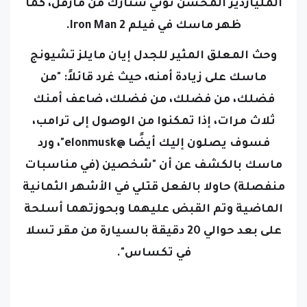
الملياردير المحسن توني ستارك من مارفل، كما
ظهر ماسك في فيلم Iron Man 2.
وحث المعلق المثير للجدل إيان مايلز تشيونج
ماسك على زيادة أمنه، حيث غرد قائلاً: "من
فضلك، من فضلك، من فضلك، ضاعف أمنك
ثلاث مرات، إذا تمكنوا من الوصول إلى ترامب،
فسوف يصلون إليك أيضًا @elonmusk"، ورد
ماسك بالكشف عن أن "شخصين (في مناسبات
منفصلة) حاولا بالفعل قتلي في الأشهر الثمانية
الماضية وتم القبض عليهما وبحوزتهما أسلحة
على بعد حوالي 20 دقيقة بالسيارة من مقر تسلا
في تكساس".