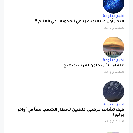
اخبار متنوعة
إبتكار أول ميتابيوتك رباعي المكونات في العالم !!
منذ عام واحد
اخبار متنوعة
علماء الآثار يحلون لغز ستونهنج !
منذ عام واحد
اخبار متنوعة
كيف تشاهد عرضين فلكيين لأمطار الشهب معاً في أواخر
يوليو؟
منذ عام واحد