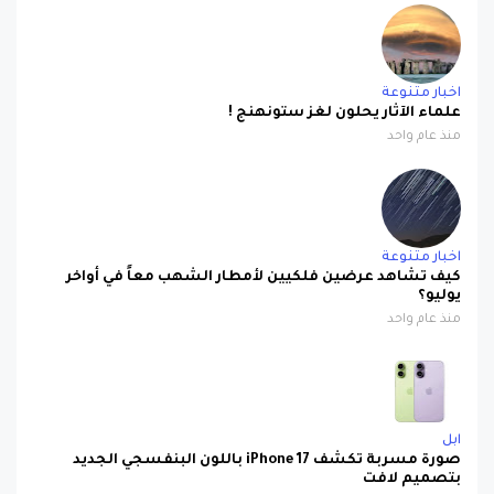
اخبار متنوعة
علماء الآثار يحلون لغز ستونهنج !
منذ عام واحد
اخبار متنوعة
كيف تشاهد عرضين فلكيين لأمطار الشهب معاً في أواخر
يوليو؟
منذ عام واحد
ابل
صورة مسربة تكشف iPhone 17 باللون البنفسجي الجديد
بتصميم لافت