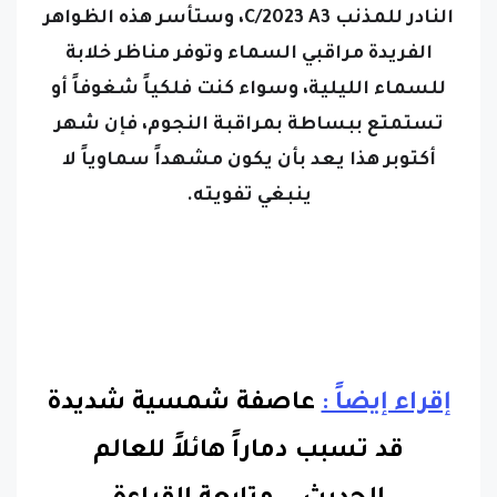
النادر للمذنب C/2023 A3، وستأسر هذه الظواهر
الفريدة مراقبي السماء وتوفر مناظر خلابة
للسماء الليلية، وسواء كنت فلكياً شغوفاً أو
تستمتع ببساطة بمراقبة النجوم، فإن شهر
أكتوبر هذا يعد بأن يكون مشهداً سماوياً لا
ينبغي تفويته.
إقراء إيضاً :
عاصفة شمسية شديدة
قد تسبب دماراً هائلاً للعالم