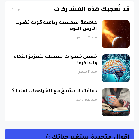
قد تُعجبك هذه المشاركات
عرض الكل
عاصفة شمسية رباعية قوية تضرب
الأرض اليوم
منذ 10 أشهر
خمس خطوات بسيطة لتعزيز الذكاء
والذاكرة !
منذ 11 شهرًا
دماغك لا يشيخ مع القراءة !.. لماذا ؟
منذ عام واحد
اقوال متجددة ستغير حياتك :)