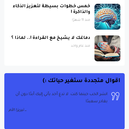
والذاكرة !
منذ 11 شهرًا
دماغك لا يشيخ مع القراءة !.. لماذا ؟
منذ عام واحد
اقوال متجددة ستغير حياتك :)
انشر الحب حينما كنت. لا تدع أحد يأتي إليك أبدًا دون أن
يغادر سعيدًا
تيريزا الأم