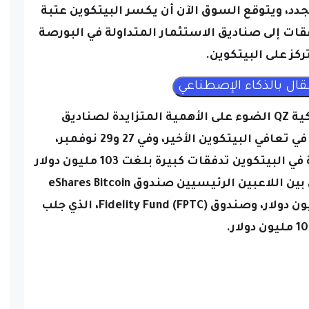
، ويتوقع السوق الآن أن يكسر البيتكوين عتبة
فقات إلى صناديق الاستثمار المتداولة في البورصة
تركز على البيتكوين.
وتسلط المنصة المالية الأمريكية QZ الضوء على الأهمية المتزايدة لصناديق
الاستثمار المتداولة في البورصة في تعافي البيتكوين الأخير، وفي 27 و29 نوفمبر،
شهدت صناديق الاستثمار المتداولة في البيتكوين تدفقات كبيرة بلغت 103 مليون دولار
و320 مليون دولار على التوالي، ومن بين اللاعبين الرئيسيين صندوق eShares Bitcoin
Trust Fund (IBIT)، الذي جذب 137 مليون دولار، وصندوق Fidelity Fund (FPTC)، الذي جلب
ليون دولار.