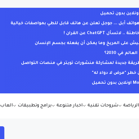
ف أبل ... جوجل تعلن عن هاتف قابل للطي بمواصفات خيالية
ل ChatGPT عن القران !
يش على المريخ وما يمكن أن يفعله بجسم الإنسان
لم في 2030؟
. طريقة جديدة لمشاركة منشورات تويتر في منصات التواصل
خطر "مرض لا دواء له"
الرياضة
شروحات تقنية
اخبار متنوعة
برامج وتطبيقات
العاب أ