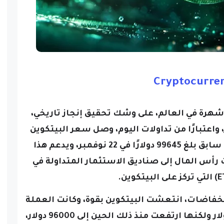
Cryptocurre
 شهرة في العالم، على وشك تحقيق إنجاز تاريخي،
ب من علامة 100000 دولار، واعتبارًا من تداولات اليوم، وصل سعر البيتكوين
إلى 95502 دولارًا، بعد أعلى مستوى سابق بلغ 99645 دولارًا في 22 نوفمبر، ويدعم هذا
ت رأس المال إلى صناديق الاستثمار المتداولة في
انخفاضات، انتعشت البيتكوين بقوة، وكانت العملة
المشفرة تحوم سابقًا حول 92500 دولار ولكنها ارتفعت منذ ذلك الحين إلى 96000 دولار،