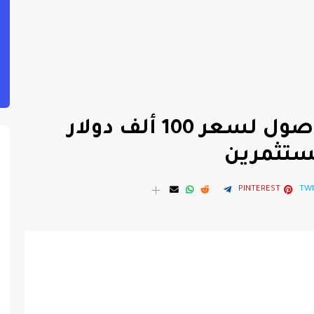
"بيتكوين" تسعى للوصول لسعر 100 ألف دولار
ستثمرين
PINTEREST
TWI