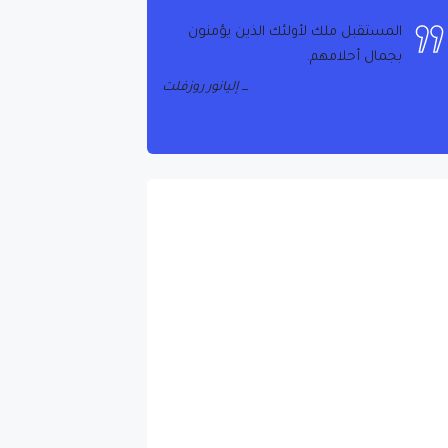
المستقبل ملك لأولئك الذين يؤمنون
بجمال أحلامهم.
إليانور روزفلت