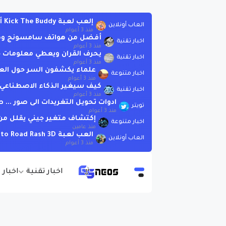
إلعب لعبة Kick The Buddy أونلاين بدون تحميل
العاب أونلاين
منذ 3 أعوام
أفضل من هواتف سامسونج وهوات
اخبار تقنية
منذ 3 أعوام
يحرف القران ويعطي معلومات خاطئة .. لاتسأ
اخبار تقنية
منذ 3 أعوام
علماء يكشفون السر حول الع
اخبار متنوعة
منذ 3 أعوام
كيف سيغير الذكاء الاصطناعي العا
اخبار تقنية
منذ 3 أعوام
ادوات تحويل التغريدات الى صور ..
تويتر
منذ 3 أعوام
إكتشاف متغير جيني يقلل من 
اخبار متنوعة
منذ عامين
العب لعبة Moto Road Rash 3D اونلاين بدون تحميل
العاب أونلاين
منذ 3 أعوام
اخبار تقنية
اخبار 