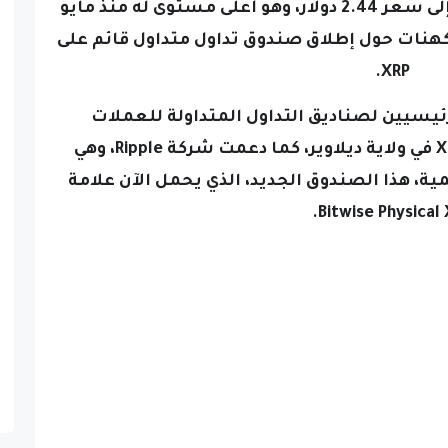
XRP، وهي عملة مشفرة بارزة أخرى، إلى سعر 2.44 دولار، وهو أعلى مستوى له منذ مايو
الارتفاع تكهنات حول إطلاق صندوق تداول متداول قائم على
XRP.
لمزودين الرئيسيين لصناديق التداول المتداولة للعملات
المشفرة، سجل مؤخرًا صندوق XRP في ولاية ديلاوير، كما دعمت شركة Ripple، وهي
مية، هذا الصندوق الجديد، الذي يحمل الآن علامة
Bitwise Physical 