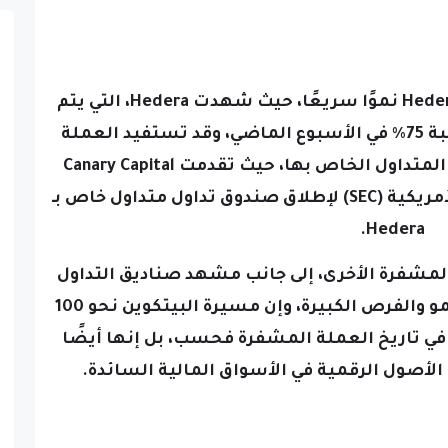
وبالإضافة إلى ذلك، تشهد Hedera (HBAR) نموًا سريعًا، حيث شهدت Hedera، التي يتم
تداولها عند 0.2815 دولار، زيادة بنسبة 75٪ في الأسبوع الماضي، وقد تستفيد العملة
المشفرة قريبًا من صندوق التداول المتداول الخاص بها، حيث تقدمت Canary Capital
إلى لجنة الأوراق المالية والبورصة الأمريكية (SEC) لإطلاق صندوق تداول متداول خاص بـ
Hedera.
لمشفرة الأخرى، إلى جانب مشهد صناديق التداول
المتداولة المتوسع، إلى فترة من النمو والفرص الكبيرة، وإن مسيرة البيتكوين نحو 100
في تاريخ العملة المشفرة فحسب، بل إنها أيضًا
لأصول الرقمية في الأسواق المالية السائدة.