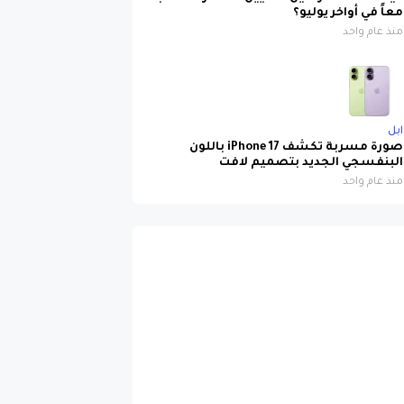
معاً في أواخر يوليو؟
منذ عام واحد
ابل
صورة مسربة تكشف iPhone 17 باللون
البنفسجي الجديد بتصميم لافت
منذ عام واحد