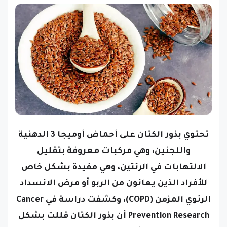
تحتوي بذور الكتان على أحماض أوميجا 3 الدهنية
واللجنين، وهي مركبات معروفة بتقليل
الالتهابات في الرئتين، وهي مفيدة بشكل خاص
للأفراد الذين يعانون من الربو أو مرض الانسداد
الرئوي المزمن (COPD)، وكشفت دراسة في Cancer
Prevention Research أن بذور الكتان قللت بشكل