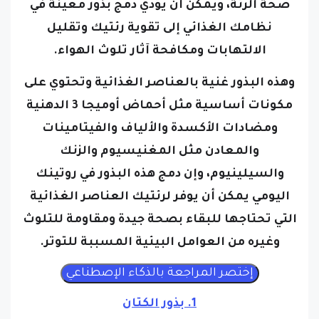
صحة الرئة، ويمكن أن يؤدي دمج بذور معينة في
نظامك الغذائي إلى تقوية رئتيك وتقليل
الالتهابات ومكافحة آثار تلوث الهواء.
وهذه البذور غنية بالعناصر الغذائية وتحتوي على
مكونات أساسية مثل أحماض أوميجا 3 الدهنية
ومضادات الأكسدة والألياف والفيتامينات
والمعادن مثل المغنيسيوم والزنك
والسيلينيوم، و
إن دمج هذه البذور في روتينك
اليومي يمكن أن يوفر لرئتيك العناصر الغذائية
التي تحتاجها للبقاء بصحة جيدة ومقاومة للتلوث
وغيره من العوامل البيئية المسببة للتوتر.
1. بذور الكتان