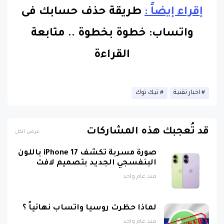
إقراء إيضاً :
طريقة حذف حسابك فى
واتساب: خطوة بخطوة
..
متابعة
القراءة
اخبار تقنية
تيك توك
قد تُعجبك هذه المشاركات
عرض الكل
صورة مسربة تكشف iPhone 17 باللون
البنفسجي الجديد بتصميم لافت
منذ عام واحد
لماذا حظرت روسيا واتساب نهائياً ؟
منذ عام واحد