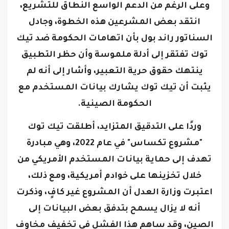
وعلى الرغم من الدعم الواسع النطاق للتشريع،
انتقد بعض المشرعين هذه الخطوة، وجادل
السناتور راند بول بأن اتهامات الحكومة ضد تيك
توك تفتقر إلى أدلة ملموسة وأن حظر التطبيق
ينتهك حقوق حرية التعبير،
وأشار إلى أنه لم
يثبت أن تيك توك يشارك بيانات المستخدم مع
الحكومة الصينية.
وردًا على التدقيق المتزايد، أطلقت تيك توك
"مشروع تكساس" في عام 2022، وهي مبادرة
تهدف إلى حماية بيانات المستخدم الأمريكي من
خلال تخزينها على خوادم أمريكية، ومع ذلك،
اعتبرت وزارة العدل أن المشروع غير كافٍ، وذكرت
أنه لا يزال يسمح بتدفق بعض البيانات إلى
الصين، وقد ساهم هذا الفشل في تخفيف مخاوف