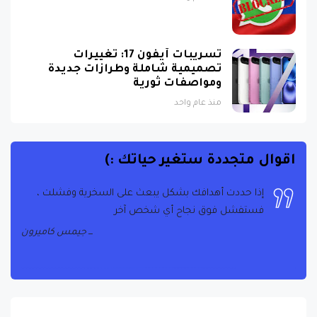
تسريبات آيفون 17: تغييرات
تصميمية شاملة وطرازات جديدة
ومواصفات ثورية
منذ عام واحد
اقوال متجددة ستغير حياتك :)
إذا حددت أهدافك بشكل يبعث على السخرية وفشلت ،
فستفشل فوق نجاح أي شخص آخر
جيمس كاميرون