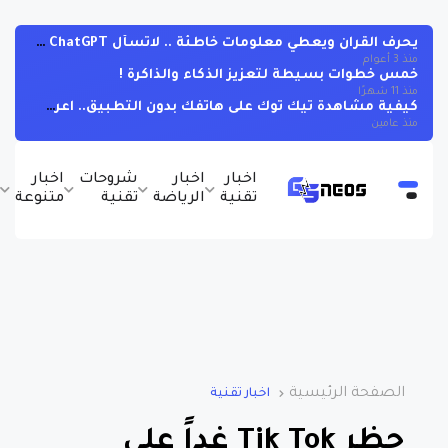
يحرف القران ويعطي معلومات خاطئة .. لاتسأل ChatGPT عن القران !
منذ 3 أعوام
خمس خطوات بسيطة لتعزيز الذكاء والذاكرة !
منذ 11 شهرًا
كيفية مشاهدة تيك توك على هاتفك بدون التطبيق.. اعرف الخطوات
منذ عامين
اخبار
اخبار
شروحات
اخبار
ب
تقنية
الرياضة
تقنية
متنوعة
و
الصفحة الرئيسية
اخبار تقنية
حظر Tik Tok غداً على