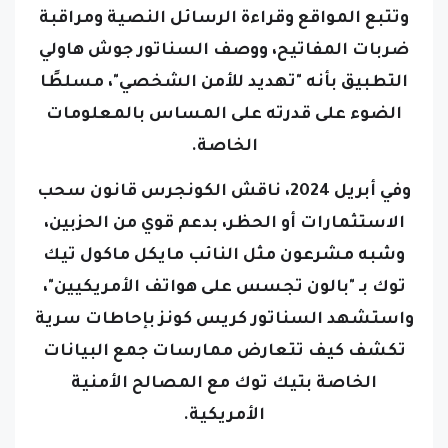
وتتبع المواقع وقراءة الرسائل النصية ومراقبة
ضربات المفاتيح، ووصف السناتور جوش هاولي
التطبيق بأنه "تهديد للأمن الشخصي"، مسلطًا
الضوء على قدرته على المساس بالمعلومات
الخاصة.
وفي أبريل 2024، ناقش الكونجرس قانون سحب
الاستثمارات أو الحظر، بدعم قوي من الحزبين،
وشبه مشرعون مثل النائب مايكل ماكول تيك
توك بـ "بالون تجسس على هواتف الأمريكيين"،
واستشهد السناتور كريس كونز بإحاطات سرية
تكشف كيف تتعارض ممارسات جمع البيانات
الخاصة بتيك توك مع المصالح الأمنية
الأمريكية.